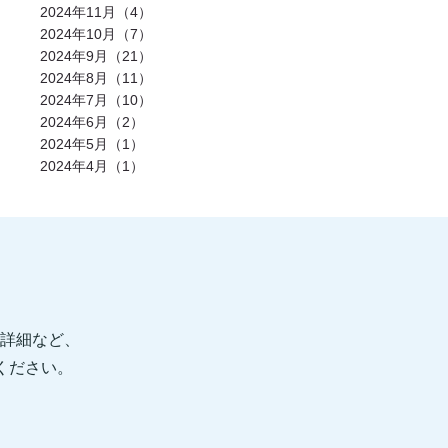
発酵食品(2)
回復(2)
朝食(2)
睡眠(2)
2024年11月（4）
脱水症状(2)
野菜(2)
タイミング(2)
2024年10月（7）
お酒(2)
風邪(2)
BIG3(2)
ウォーキング(2)
腸内環境(2)
2024年9月（21）
BCAA(2)
アウターマッスル(2)
運動神経(2)
胸椎(2)
オートミール(2)
2024年8月（11）
アクティブレスト(2)
消費カロリー(2)
2024年7月（10）
夏バテ(2)
モチベーション(2)
生理(2)
炭酸水(2)
夏(2)
ぎっくり腰(2)
2024年6月（2）
マイオカイン(2)
体幹(2)
チョコレート(2)
2024年5月（1）
エナジードリンク(2)
健康寿命(2)
2024年4月（1）
パンプアップ(2)
交感神経(2)
便秘(2)
乳酸菌(2)
副交感神経(2)
肘(2)
運動不足(1)
暑さ(1)
カロリー制限(1)
クレアチン(1)
血行(1)
ローファットダイエット(1)
糖質ダイエット(1)
食後(1)
眠い(1)
ベンチプレス(1)
食事後(1)
ＲＭ換算(1)
緑黄色野菜(1)
食事のタイミング(1)
コンビニ(1)
身体(1)
脂質制限(1)
丈夫(1)
DHA、EPA(1)
骨粗しょう症(1)
ビタミンD(1)
POF法(1)
怪我(1)
重心(1)
詳細など、
サウナ(1)
間食(1)
筋膜(1)
コーヒー(1)
肥満(1)
免疫力向上(1)
食欲の秋(1)
信ください。
さつまいもダイエット(1)
猫背(1)
エナドリ(1)
浮腫(1)
意識(1)
痩せる(1)
蕎麦(1)
そば(1)
引き締め(1)
可動域(1)
塩(1)
ナトリウム(1)
胸椎の柔軟性(1)
重量(1)
三田パーソナルジム(1)
ジム(1)