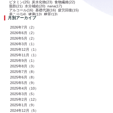
ビタミン(25)
炭水化物(23)
食物繊維(22)
脂肪(21)
水分補給(20)
nana(17)
アルコール(16)
基礎代謝(16)
疲労回復(15)
肩こり(14)
健康(13)
糖質(13)
月別アーカイブ
プロテイン(12)
トレーニング(12)
サプリメント(11)
ミネラル(11)
食事(10)
ストレス(10)
肩(9)
鉄分(9)
ストレッチ(8)
2026年7月（2）
お風呂(8)
免疫力(7)
栄養(7)
筋肉(7)
2026年6月（2）
筋肉痛(7)
有酸素運動(7)
冷え性(6)
腹筋(6)
2026年5月（2）
骨(6)
脂質(6)
カフェイン(5)
活動代謝(5)
筋肥大(5)
股関節(5)
2026年3月（1）
姿勢改善(5)
パーソナルジム(5)
2025年12月（1）
アミノ酸(5)
筋力トレーニング(5)
骨盤(5)
臀部(5)
水分(4)
テストステロン(4)
2025年11月（1）
むくみ(4)
休息(4)
腹圧(4)
肩甲骨(4)
2025年9月（1）
反り腰(4)
自律神経(4)
チートデイ(4)
2025年8月（3）
インナーマッスル(4)
人工甘味料(4)
腰痛(3)
運動(3)
プロポーション(3)
2025年7月（8）
ブドウ糖(3)
ホメオスタシス（恒常性）(3)
2025年6月（8）
エネルギー(3)
足裏(3)
乳酸(3)
体脂肪(3)
カルシウム(3)
2025年5月（9）
腕(3)
アンチエイジング(3)
熱中症(3)
GI値(3)
カロリー(3)
2025年4月（10）
クエン酸(3)
レム睡眠(3)
リラックス(3)
2025年3月（5）
塩分(3)
ノンレム睡眠(3)
ケガ予防(3)
脂肪燃焼(2)
水(2)
2025年2月（12）
エモーショナルイーティング(2)
有酸素(2)
2025年1月（9）
お正月(2)
イミダペプチド(2)
2024年12月（5）
ランニング(2)
ふくらはぎ(2)
減量(2)