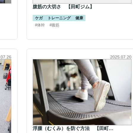
腹筋の大切さ 【田町ジム】
ケガ
トレーニング
健康
#体幹
#腹筋
.07.26
2025.07.20
浮腫（むくみ）を防ぐ方法 【田町…