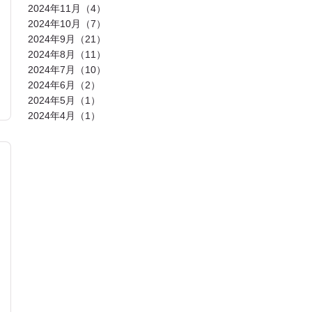
発酵食品(2)
回復(2)
朝食(2)
睡眠(2)
2024年11月（4）
脱水症状(2)
野菜(2)
タイミング(2)
2024年10月（7）
お酒(2)
風邪(2)
BIG3(2)
ウォーキング(2)
腸内環境(2)
2024年9月（21）
BCAA(2)
アウターマッスル(2)
運動神経(2)
胸椎(2)
オートミール(2)
2024年8月（11）
アクティブレスト(2)
消費カロリー(2)
2024年7月（10）
夏バテ(2)
モチベーション(2)
生理(2)
炭酸水(2)
夏(2)
ぎっくり腰(2)
2024年6月（2）
マイオカイン(2)
体幹(2)
チョコレート(2)
2024年5月（1）
エナジードリンク(2)
健康寿命(2)
2024年4月（1）
パンプアップ(2)
交感神経(2)
便秘(2)
乳酸菌(2)
副交感神経(2)
肘(2)
運動不足(1)
暑さ(1)
カロリー制限(1)
クレアチン(1)
血行(1)
ローファットダイエット(1)
糖質ダイエット(1)
食後(1)
眠い(1)
ベンチプレス(1)
食事後(1)
ＲＭ換算(1)
緑黄色野菜(1)
食事のタイミング(1)
コンビニ(1)
身体(1)
脂質制限(1)
丈夫(1)
DHA、EPA(1)
骨粗しょう症(1)
ビタミンD(1)
POF法(1)
怪我(1)
重心(1)
サウナ(1)
間食(1)
筋膜(1)
コーヒー(1)
肥満(1)
免疫力向上(1)
食欲の秋(1)
さつまいもダイエット(1)
猫背(1)
エナドリ(1)
浮腫(1)
意識(1)
痩せる(1)
蕎麦(1)
そば(1)
引き締め(1)
可動域(1)
塩(1)
ナトリウム(1)
胸椎の柔軟性(1)
重量(1)
三田パーソナルジム(1)
ジム(1)