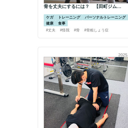
骨を丈夫にするには？ 【田町ジム…
ケガ
トレーニング
パーソナルトレーニング
健康
食事
#丈夫
#怪我
#骨
#骨粗しょう症
2025