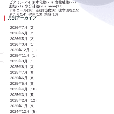
ビタミン(25)
炭水化物(23)
食物繊維(22)
脂肪(21)
水分補給(20)
nana(17)
アルコール(16)
基礎代謝(16)
疲労回復(15)
肩こり(14)
健康(13)
糖質(13)
月別アーカイブ
プロテイン(12)
トレーニング(12)
サプリメント(11)
ミネラル(11)
食事(10)
ストレス(10)
肩(9)
鉄分(9)
ストレッチ(8)
2026年7月（2）
お風呂(8)
免疫力(7)
栄養(7)
筋肉(7)
2026年6月（2）
筋肉痛(7)
有酸素運動(7)
冷え性(6)
腹筋(6)
2026年5月（2）
骨(6)
脂質(6)
カフェイン(5)
活動代謝(5)
筋肥大(5)
股関節(5)
2026年3月（1）
姿勢改善(5)
パーソナルジム(5)
2025年12月（1）
アミノ酸(5)
筋力トレーニング(5)
骨盤(5)
臀部(5)
水分(4)
テストステロン(4)
2025年11月（1）
むくみ(4)
休息(4)
腹圧(4)
肩甲骨(4)
2025年9月（1）
反り腰(4)
自律神経(4)
チートデイ(4)
2025年8月（3）
インナーマッスル(4)
人工甘味料(4)
腰痛(3)
運動(3)
プロポーション(3)
2025年7月（8）
ブドウ糖(3)
ホメオスタシス（恒常性）(3)
2025年6月（8）
エネルギー(3)
足裏(3)
乳酸(3)
体脂肪(3)
カルシウム(3)
2025年5月（9）
腕(3)
アンチエイジング(3)
熱中症(3)
GI値(3)
カロリー(3)
2025年4月（10）
クエン酸(3)
レム睡眠(3)
リラックス(3)
2025年3月（5）
塩分(3)
ノンレム睡眠(3)
ケガ予防(3)
脂肪燃焼(2)
水(2)
2025年2月（12）
エモーショナルイーティング(2)
有酸素(2)
2025年1月（9）
お正月(2)
イミダペプチド(2)
2024年12月（5）
ランニング(2)
ふくらはぎ(2)
減量(2)