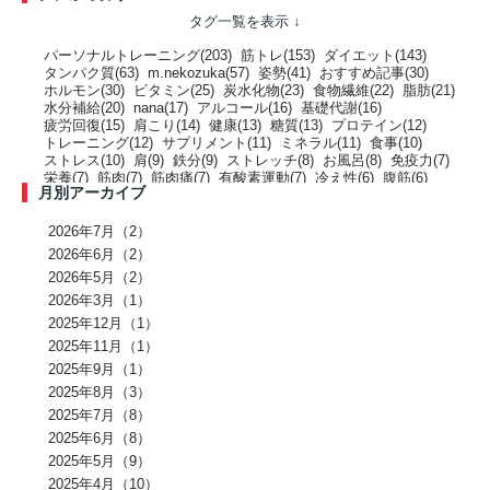
パーソナルトレーニング(203)
筋トレ(153)
ダイエット(143)
タンパク質(63)
m.nekozuka(57)
姿勢(41)
おすすめ記事(30)
ホルモン(30)
ビタミン(25)
炭水化物(23)
食物繊維(22)
脂肪(21)
水分補給(20)
nana(17)
アルコール(16)
基礎代謝(16)
疲労回復(15)
肩こり(14)
健康(13)
糖質(13)
プロテイン(12)
トレーニング(12)
サプリメント(11)
ミネラル(11)
食事(10)
ストレス(10)
肩(9)
鉄分(9)
ストレッチ(8)
お風呂(8)
免疫力(7)
栄養(7)
筋肉(7)
筋肉痛(7)
有酸素運動(7)
冷え性(6)
腹筋(6)
月別アーカイブ
骨(6)
脂質(6)
カフェイン(5)
活動代謝(5)
筋肥大(5)
股関節(5)
姿勢改善(5)
パーソナルジム(5)
アミノ酸(5)
筋力トレーニング(5)
骨盤(5)
臀部(5)
水分(4)
テストステロン(4)
むくみ(4)
休息(4)
2026年7月（2）
腹圧(4)
肩甲骨(4)
反り腰(4)
自律神経(4)
チートデイ(4)
2026年6月（2）
インナーマッスル(4)
人工甘味料(4)
腰痛(3)
運動(3)
2026年5月（2）
プロポーション(3)
ブドウ糖(3)
ホメオスタシス（恒常性）(3)
エネルギー(3)
2026年3月（1）
足裏(3)
乳酸(3)
体脂肪(3)
カルシウム(3)
腕(3)
アンチエイジング(3)
熱中症(3)
GI値(3)
カロリー(3)
クエン酸(3)
2025年12月（1）
レム睡眠(3)
リラックス(3)
塩分(3)
ノンレム睡眠(3)
ケガ予防(3)
2025年11月（1）
脂肪燃焼(2)
水(2)
エモーショナルイーティング(2)
有酸素(2)
2025年9月（1）
お正月(2)
イミダペプチド(2)
ランニング(2)
ふくらはぎ(2)
減量(2)
発酵食品(2)
回復(2)
朝食(2)
睡眠(2)
脱水症状(2)
2025年8月（3）
野菜(2)
タイミング(2)
お酒(2)
風邪(2)
BIG3(2)
ウォーキング(2)
2025年7月（8）
腸内環境(2)
BCAA(2)
アウターマッスル(2)
運動神経(2)
胸椎(2)
2025年6月（8）
オートミール(2)
アクティブレスト(2)
消費カロリー(2)
夏バテ(2)
モチベーション(2)
生理(2)
炭酸水(2)
夏(2)
ぎっくり腰(2)
2025年5月（9）
マイオカイン(2)
体幹(2)
チョコレート(2)
エナジードリンク(2)
2025年4月（10）