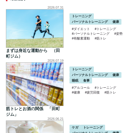
2026.07.31
トレーニング
パーソナルトレーニング
健康
#ダイエット
#トレーニング
#パーソナルトレーニング
#姿勢
#有酸素運動
#筋トレ
まずは身近な運動から （田
町ジム）
2026.07.19
トレーニング
パーソナルトレーニング
健康
睡眠
食事
#アルコール
#トレーニング
#健康
#疲労回復
#筋トレ
筋トレとお酒の関係 「田町
ジム」
2026.06.21
ケガ
トレーニング
パーソナルトレーニング
健康