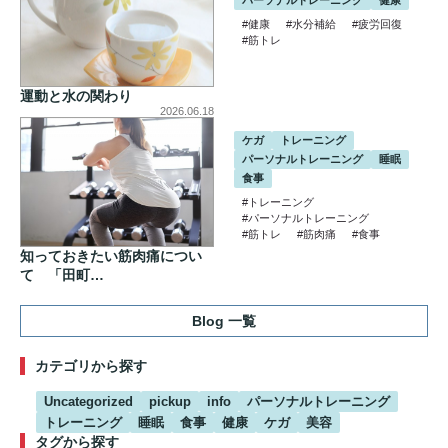
#健康
#水分補給
#疲労回復
#筋トレ
運動と水の関わり
2026.06.18
ケガ
トレーニング
パーソナルトレーニング
睡眠
食事
#トレーニング
#パーソナルトレーニング
#筋トレ
#筋肉痛
#食事
知っておきたい筋肉痛につい
て 「田町…
Blog 一覧
カテゴリから探す
Uncategorized
pickup
info
パーソナルトレーニング
トレーニング
睡眠
食事
健康
ケガ
美容
タグから探す