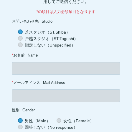
カプサイシン(1)
スタミナ(1)
腰(1)
ウェイト(1)
背中(1)
膝(1)
用してご送信ください。
ジョギング(1)
アイスクリーム(1)
ココナッツオイル(1)
オートファジー(1)
グルタミン(1)
除脂肪体重(1)
善玉菌(1)
*の項目は入力必須項目となります
背筋(1)
軟水(1)
硬水(1)
セルライト(1)
食品添加物(1)
トレーニング初心者(1)
お菓子(1)
朝ごはん(1)
食事制限(1)
お問い合わせ先
Studio
成長ホルモン(1)
熱中症対策(1)
汗(1)
増量(1)
肩トレ(1)
半身浴(1)
とうもろこし(1)
AMPK(1)
筋疲労(1)
二度寝(1)
芝スタジオ（ST.Shiba）
電解質(1)
低糖質(1)
坐骨神経痛(1)
足首(1)
インスリン(1)
戸越スタジオ（ST.Togoshi）
交代浴(1)
おやつ(1)
オーバーワーク(1)
カーボディプリート(1)
レトルト食品(1)
ドロップセット(1)
パフォーマンス(1)
喫煙(1)
指定しない（Unspecified）
メラトニン(1)
バランス(1)
スクワット(1)
フコキサンチン(1)
フコイダン(1)
血糖値(1)
心拍(1)
血圧(1)
夜食(1)
*
お名前
Name
*
メールアドレス
Mail Address
性別
Gender
男性（Male）
女性（Female）
回答しない（No response）