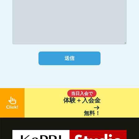
当日入会で
pan_tool_alt
体験＋入会金
arrow_right_alt
Click!
無料！