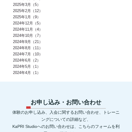
健康寿命(2)
パンプアップ(2)
交感神経(2)
便秘(2)
乳酸菌(2)
2025年3月（5）
副交感神経(2)
肘(2)
運動不足(1)
暑さ(1)
カロリー制限(1)
クレアチン(1)
血行(1)
ローファットダイエット(1)
2025年2月（12）
糖質ダイエット(1)
食後(1)
眠い(1)
ベンチプレス(1)
食事後(1)
2025年1月（9）
ＲＭ換算(1)
緑黄色野菜(1)
食事のタイミング(1)
コンビニ(1)
2024年12月（5）
身体(1)
脂質制限(1)
丈夫(1)
DHA、EPA(1)
骨粗しょう症(1)
ビタミンD(1)
POF法(1)
怪我(1)
重心(1)
サウナ(1)
間食(1)
2024年11月（4）
筋膜(1)
コーヒー(1)
肥満(1)
免疫力向上(1)
食欲の秋(1)
2024年10月（7）
さつまいもダイエット(1)
猫背(1)
エナドリ(1)
浮腫(1)
意識(1)
2024年9月（21）
痩せる(1)
蕎麦(1)
そば(1)
引き締め(1)
可動域(1)
塩(1)
ナトリウム(1)
2024年8月（11）
胸椎の柔軟性(1)
重量(1)
三田パーソナルジム(1)
ジム(1)
効果(1)
KaPRIStudio(1)
平均寿命(1)
ジュース(1)
2024年7月（10）
飲み物(1)
レモン(1)
背骨(1)
攣る(1)
つる(1)
重さ(1)
お餅(1)
2024年6月（2）
体力(1)
太くなる(1)
五大栄養素(1)
回数(1)
タンパク質の種類(1)
2024年5月（1）
田町パーソナル(1)
ケトジェニック(1)
ケトジェニックダイエット(1)
強度(1)
便秘解消(1)
シナモン(1)
2024年4月（1）
美容(1)
むね肉(1)
鶏むね肉(1)
食べ物(1)
筋肉の付く食べ物(1)
風邪予防(1)
風邪対策(1)
腸内(1)
くびれ(1)
血流(1)
コエンザイムQ10(1)
グルコサミン(1)
POF(1)
巻き肩(1)
美肌(1)
ポリフェノール(1)
エピカテキン(1)
デトックス(1)
代謝(1)
卵白(1)
卵黄(1)
調味料(1)
グレリン(1)
フォーム(1)
ウォーミングアップ(1)
毒素(1)
コンパウンドセット法(1)
お申し込み・お問い合わせ
マイオネクチン(1)
新陳代謝(1)
リン(1)
加工肉(1)
ヨウ素(1)
レプチン(1)
アドレナリン(1)
マグネシウム(1)
肌(1)
貧血(1)
体験のお申し込み、入会に関するお問い合わせ、トレーニ
眼(1)
プロスタグランジン(1)
生理痛(1)
セロトニン(1)
健康管理(1)
添加物(1)
脚(1)
消化器官(1)
音楽(1)
プリン体(1)
ングについての詳細など、
アイソレート(1)
ブレイグゾースト法(1)
老化防止(1)
KaPRI Studioへのお問い合わせは、こちらのフォームを利
ローテーターカフ(1)
インターバル(1)
睡眠障害(1)