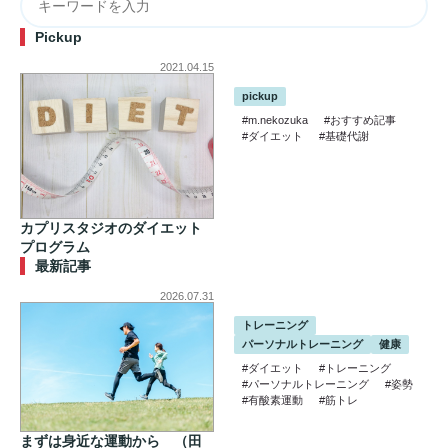
Pickup
2021.04.15
pickup
#m.nekozuka
#おすすめ記事
#ダイエット
#基礎代謝
カプリスタジオのダイエット
プログラム
最新記事
2026.07.31
トレーニング
パーソナルトレーニング
健康
#ダイエット
#トレーニング
#パーソナルトレーニング
#姿勢
#有酸素運動
#筋トレ
まずは身近な運動から （田