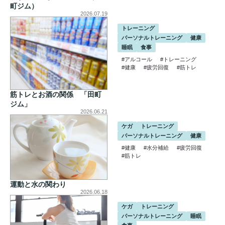
町ジム）
2026.07.19
トレーニング
パーソナルトレーニング
健康
睡眠
食事
#アルコール
#トレーニング
#健康
#疲労回復
#筋トレ
筋トレとお酒の関係 「田町
ジム」
2026.06.21
ケガ
トレーニング
パーソナルトレーニング
健康
#健康
#水分補給
#疲労回復
#筋トレ
運動と水の関わり
2026.06.18
ケガ
トレーニング
パーソナルトレーニング
睡眠