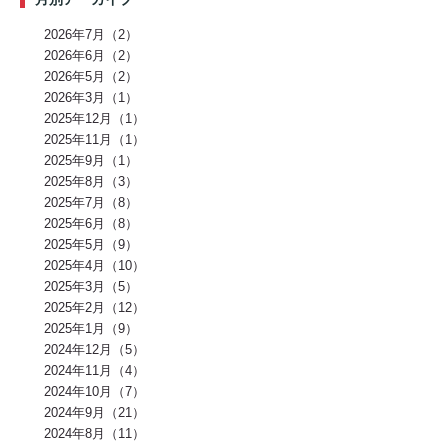
骨(6)
脂質(6)
カフェイン(5)
活動代謝(5)
筋肥大(5)
股関節(5)
姿勢改善(5)
パーソナルジム(5)
アミノ酸(5)
筋力トレーニング(5)
骨盤(5)
臀部(5)
水分(4)
テストステロン(4)
むくみ(4)
休息(4)
2026年7月（2）
腹圧(4)
肩甲骨(4)
反り腰(4)
自律神経(4)
チートデイ(4)
2026年6月（2）
インナーマッスル(4)
人工甘味料(4)
腰痛(3)
運動(3)
2026年5月（2）
プロポーション(3)
ブドウ糖(3)
ホメオスタシス（恒常性）(3)
エネルギー(3)
2026年3月（1）
足裏(3)
乳酸(3)
体脂肪(3)
カルシウム(3)
腕(3)
アンチエイジング(3)
熱中症(3)
GI値(3)
カロリー(3)
クエン酸(3)
2025年12月（1）
レム睡眠(3)
リラックス(3)
塩分(3)
ノンレム睡眠(3)
ケガ予防(3)
2025年11月（1）
脂肪燃焼(2)
水(2)
エモーショナルイーティング(2)
有酸素(2)
2025年9月（1）
お正月(2)
イミダペプチド(2)
ランニング(2)
ふくらはぎ(2)
減量(2)
発酵食品(2)
回復(2)
朝食(2)
睡眠(2)
脱水症状(2)
2025年8月（3）
野菜(2)
タイミング(2)
お酒(2)
風邪(2)
BIG3(2)
ウォーキング(2)
2025年7月（8）
腸内環境(2)
BCAA(2)
アウターマッスル(2)
運動神経(2)
胸椎(2)
2025年6月（8）
オートミール(2)
アクティブレスト(2)
消費カロリー(2)
夏バテ(2)
モチベーション(2)
生理(2)
炭酸水(2)
夏(2)
ぎっくり腰(2)
2025年5月（9）
マイオカイン(2)
体幹(2)
チョコレート(2)
エナジードリンク(2)
2025年4月（10）
健康寿命(2)
パンプアップ(2)
交感神経(2)
便秘(2)
乳酸菌(2)
2025年3月（5）
副交感神経(2)
肘(2)
運動不足(1)
暑さ(1)
カロリー制限(1)
クレアチン(1)
血行(1)
ローファットダイエット(1)
2025年2月（12）
糖質ダイエット(1)
食後(1)
眠い(1)
ベンチプレス(1)
食事後(1)
2025年1月（9）
ＲＭ換算(1)
緑黄色野菜(1)
食事のタイミング(1)
コンビニ(1)
2024年12月（5）
身体(1)
脂質制限(1)
丈夫(1)
DHA、EPA(1)
骨粗しょう症(1)
ビタミンD(1)
POF法(1)
怪我(1)
重心(1)
サウナ(1)
間食(1)
2024年11月（4）
筋膜(1)
コーヒー(1)
肥満(1)
免疫力向上(1)
食欲の秋(1)
2024年10月（7）
さつまいもダイエット(1)
猫背(1)
エナドリ(1)
浮腫(1)
意識(1)
2024年9月（21）
痩せる(1)
蕎麦(1)
そば(1)
引き締め(1)
可動域(1)
塩(1)
ナトリウム(1)
2024年8月（11）
胸椎の柔軟性(1)
重量(1)
三田パーソナルジム(1)