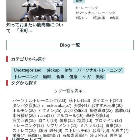
食事
#トレーニング
#パーソナルトレーニング
#筋トレ
#筋肉痛
#食事
知っておきたい筋肉痛につい
て 「田町…
Blog 一覧
カテゴリから探す
Uncategorized
pickup
info
パーソナルトレーニング
トレーニング
睡眠
食事
健康
ケガ
美容
タグから探す
パーソナルトレーニング(203)
筋トレ(153)
ダイエット(143)
タンパク質(63)
m.nekozuka(57)
姿勢(41)
おすすめ記事(30)
ホルモン(30)
ビタミン(25)
炭水化物(23)
食物繊維(22)
脂肪(21)
水分補給(20)
nana(17)
アルコール(16)
基礎代謝(16)
疲労回復(15)
肩こり(14)
健康(13)
糖質(13)
プロテイン(12)
トレーニング(12)
サプリメント(11)
ミネラル(11)
食事(10)
ストレス(10)
肩(9)
鉄分(9)
ストレッチ(8)
お風呂(8)
免疫力(7)
栄養(7)
筋肉(7)
筋肉痛(7)
有酸素運動(7)
冷え性(6)
腹筋(6)
月別アーカイブ