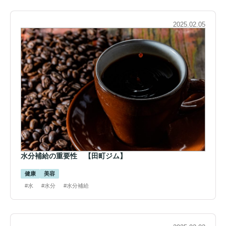
2025.02.05
水分補給の重要性 【田町ジム】
健康
美容
#水
#水分
#水分補給