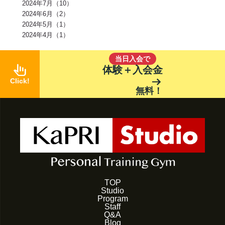
ジム(1)
効果(1)
KaPRIStudio(1)
平均寿命(1)
ジュース(1)
2024年7月（10）
飲み物(1)
レモン(1)
背骨(1)
攣る(1)
つる(1)
重さ(1)
お餅(1)
2024年6月（2）
体力(1)
太くなる(1)
五大栄養素(1)
回数(1)
タンパク質の種類(1)
2024年5月（1）
田町パーソナル(1)
ケトジェニック(1)
ケトジェニックダイエット(1)
強度(1)
便秘解消(1)
シナモン(1)
2024年4月（1）
美容(1)
むね肉(1)
鶏むね肉(1)
食べ物(1)
筋肉の付く食べ物(1)
風邪予防(1)
風邪対策(1)
腸内(1)
くびれ(1)
血流(1)
コエンザイムQ10(1)
グルコサミン(1)
POF(1)
巻き肩(1)
美肌(1)
当日入会で
ポリフェノール(1)
エピカテキン(1)
デトックス(1)
代謝(1)
pan_tool_alt
体験＋入会金
卵白(1)
卵黄(1)
調味料(1)
グレリン(1)
フォーム(1)
arrow_right_alt
Click!
ウォーミングアップ(1)
毒素(1)
コンパウンドセット法(1)
マイオネクチン(1)
新陳代謝(1)
リン(1)
加工肉(1)
ヨウ素(1)
無料！
レプチン(1)
アドレナリン(1)
マグネシウム(1)
肌(1)
貧血(1)
眼(1)
プロスタグランジン(1)
生理痛(1)
セロトニン(1)
健康管理(1)
添加物(1)
脚(1)
消化器官(1)
音楽(1)
プリン体(1)
アイソレート(1)
ブレイグゾースト法(1)
老化防止(1)
ローテーターカフ(1)
インターバル(1)
睡眠障害(1)
カプサイシン(1)
スタミナ(1)
腰(1)
ウェイト(1)
背中(1)
膝(1)
ジョギング(1)
アイスクリーム(1)
ココナッツオイル(1)
オートファジー(1)
グルタミン(1)
除脂肪体重(1)
善玉菌(1)
背筋(1)
軟水(1)
硬水(1)
セルライト(1)
食品添加物(1)
トレーニング初心者(1)
お菓子(1)
朝ごはん(1)
食事制限(1)
成長ホルモン(1)
熱中症対策(1)
汗(1)
増量(1)
肩トレ(1)
TOP
半身浴(1)
とうもろこし(1)
AMPK(1)
筋疲労(1)
二度寝(1)
Studio
電解質(1)
低糖質(1)
坐骨神経痛(1)
足首(1)
インスリン(1)
Program
交代浴(1)
おやつ(1)
オーバーワーク(1)
カーボディプリート(1)
Staff
レトルト食品(1)
ドロップセット(1)
パフォーマンス(1)
喫煙(1)
Q&A
メラトニン(1)
バランス(1)
スクワット(1)
フコキサンチン(1)
Blog