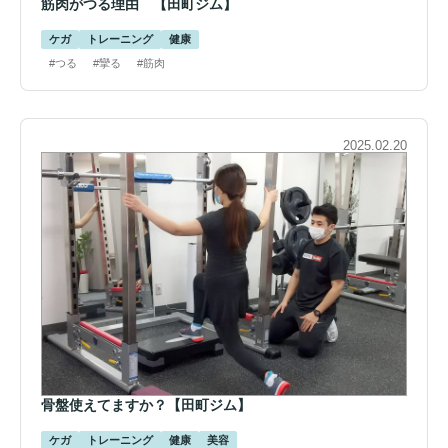
筋肉がつる理由 【田町ジム】
ケガ
トレーニング
健康
#つる
#攣る
#筋肉
2025.02.20
骨盤使えてますか？【田町ジム】
ケガ
トレーニング
健康
美容