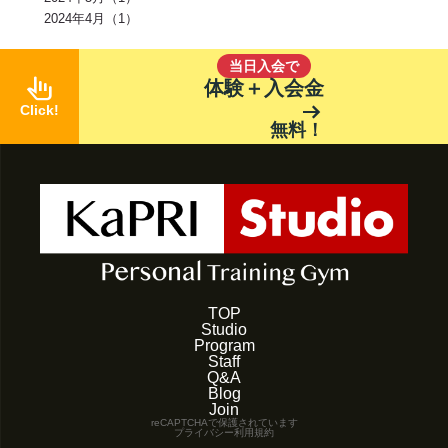
ケトジェニックダイエット(1)
強度(1)
便秘解消(1)
シナモン(1)
2024年4月（1）
美容(1)
むね肉(1)
鶏むね肉(1)
食べ物(1)
筋肉の付く食べ物(1)
風邪予防(1)
風邪対策(1)
腸内(1)
くびれ(1)
血流(1)
コエンザイムQ10(1)
グルコサミン(1)
POF(1)
巻き肩(1)
美肌(1)
当日入会で
ポリフェノール(1)
エピカテキン(1)
デトックス(1)
代謝(1)
pan_tool_alt
体験＋入会金
卵白(1)
卵黄(1)
調味料(1)
グレリン(1)
フォーム(1)
arrow_right_alt
Click!
ウォーミングアップ(1)
毒素(1)
コンパウンドセット法(1)
マイオネクチン(1)
新陳代謝(1)
リン(1)
加工肉(1)
ヨウ素(1)
無料！
レプチン(1)
アドレナリン(1)
マグネシウム(1)
肌(1)
貧血(1)
眼(1)
プロスタグランジン(1)
生理痛(1)
セロトニン(1)
健康管理(1)
添加物(1)
脚(1)
消化器官(1)
音楽(1)
プリン体(1)
アイソレート(1)
ブレイグゾースト法(1)
老化防止(1)
ローテーターカフ(1)
インターバル(1)
睡眠障害(1)
カプサイシン(1)
スタミナ(1)
腰(1)
ウェイト(1)
背中(1)
膝(1)
ジョギング(1)
アイスクリーム(1)
ココナッツオイル(1)
オートファジー(1)
グルタミン(1)
除脂肪体重(1)
善玉菌(1)
背筋(1)
軟水(1)
硬水(1)
セルライト(1)
食品添加物(1)
トレーニング初心者(1)
お菓子(1)
朝ごはん(1)
食事制限(1)
成長ホルモン(1)
熱中症対策(1)
汗(1)
増量(1)
肩トレ(1)
TOP
半身浴(1)
とうもろこし(1)
AMPK(1)
筋疲労(1)
二度寝(1)
Studio
電解質(1)
低糖質(1)
坐骨神経痛(1)
足首(1)
インスリン(1)
Program
交代浴(1)
おやつ(1)
オーバーワーク(1)
カーボディプリート(1)
Staff
レトルト食品(1)
ドロップセット(1)
パフォーマンス(1)
喫煙(1)
Q&A
メラトニン(1)
バランス(1)
スクワット(1)
フコキサンチン(1)
Blog
フコイダン(1)
血糖値(1)
心拍(1)
血圧(1)
夜食(1)
Join
reCAPTCHAで保護されています
プライバシー
利用規約