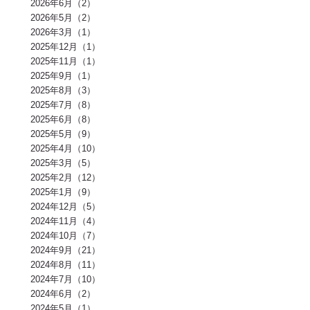
2026年6月（2）
インナーマッスル(4)
人工甘味料(4)
腰痛(3)
運動(3)
2026年5月（2）
プロポーション(3)
ブドウ糖(3)
ホメオスタシス（恒常性）(3)
エネルギー(3)
2026年3月（1）
足裏(3)
乳酸(3)
体脂肪(3)
カルシウム(3)
腕(3)
アンチエイジング(3)
熱中症(3)
GI値(3)
カロリー(3)
クエン酸(3)
2025年12月（1）
レム睡眠(3)
リラックス(3)
塩分(3)
ノンレム睡眠(3)
ケガ予防(3)
2025年11月（1）
脂肪燃焼(2)
水(2)
エモーショナルイーティング(2)
有酸素(2)
2025年9月（1）
お正月(2)
イミダペプチド(2)
ランニング(2)
ふくらはぎ(2)
減量(2)
発酵食品(2)
回復(2)
朝食(2)
睡眠(2)
脱水症状(2)
2025年8月（3）
野菜(2)
タイミング(2)
お酒(2)
風邪(2)
BIG3(2)
ウォーキング(2)
2025年7月（8）
腸内環境(2)
BCAA(2)
アウターマッスル(2)
運動神経(2)
胸椎(2)
2025年6月（8）
オートミール(2)
アクティブレスト(2)
消費カロリー(2)
夏バテ(2)
モチベーション(2)
生理(2)
炭酸水(2)
夏(2)
ぎっくり腰(2)
2025年5月（9）
マイオカイン(2)
体幹(2)
チョコレート(2)
エナジードリンク(2)
2025年4月（10）
健康寿命(2)
パンプアップ(2)
交感神経(2)
便秘(2)
乳酸菌(2)
2025年3月（5）
副交感神経(2)
肘(2)
運動不足(1)
暑さ(1)
カロリー制限(1)
クレアチン(1)
血行(1)
ローファットダイエット(1)
2025年2月（12）
糖質ダイエット(1)
食後(1)
眠い(1)
ベンチプレス(1)
食事後(1)
2025年1月（9）
ＲＭ換算(1)
緑黄色野菜(1)
食事のタイミング(1)
コンビニ(1)
2024年12月（5）
身体(1)
脂質制限(1)
丈夫(1)
DHA、EPA(1)
骨粗しょう症(1)
ビタミンD(1)
POF法(1)
怪我(1)
重心(1)
サウナ(1)
間食(1)
2024年11月（4）
筋膜(1)
コーヒー(1)
肥満(1)
免疫力向上(1)
食欲の秋(1)
2024年10月（7）
さつまいもダイエット(1)
猫背(1)
エナドリ(1)
浮腫(1)
意識(1)
2024年9月（21）
痩せる(1)
蕎麦(1)
そば(1)
引き締め(1)
可動域(1)
塩(1)
ナトリウム(1)
2024年8月（11）
胸椎の柔軟性(1)
重量(1)
三田パーソナルジム(1)
ジム(1)
効果(1)
KaPRIStudio(1)
平均寿命(1)
ジュース(1)
2024年7月（10）
飲み物(1)
レモン(1)
背骨(1)
攣る(1)
つる(1)
重さ(1)
お餅(1)
2024年6月（2）
体力(1)
太くなる(1)
五大栄養素(1)
回数(1)
タンパク質の種類(1)
2024年5月（1）
田町パーソナル(1)
ケトジェニック(1)