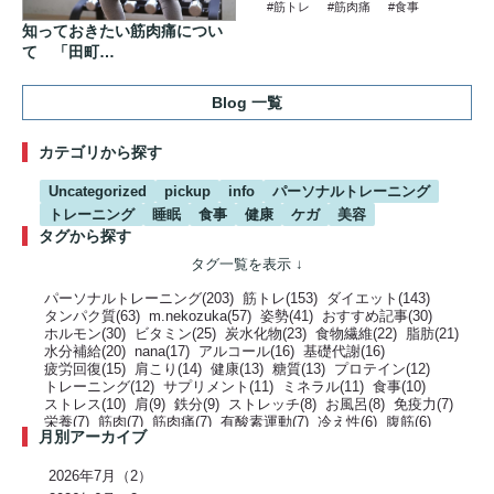
#筋トレ
#筋肉痛
#食事
知っておきたい筋肉痛につい
て 「田町…
Blog 一覧
カテゴリから探す
Uncategorized
pickup
info
パーソナルトレーニング
トレーニング
睡眠
食事
健康
ケガ
美容
タグから探す
パーソナルトレーニング(203)
筋トレ(153)
ダイエット(143)
タンパク質(63)
m.nekozuka(57)
姿勢(41)
おすすめ記事(30)
ホルモン(30)
ビタミン(25)
炭水化物(23)
食物繊維(22)
脂肪(21)
水分補給(20)
nana(17)
アルコール(16)
基礎代謝(16)
疲労回復(15)
肩こり(14)
健康(13)
糖質(13)
プロテイン(12)
トレーニング(12)
サプリメント(11)
ミネラル(11)
食事(10)
ストレス(10)
肩(9)
鉄分(9)
ストレッチ(8)
お風呂(8)
免疫力(7)
栄養(7)
筋肉(7)
筋肉痛(7)
有酸素運動(7)
冷え性(6)
腹筋(6)
月別アーカイブ
骨(6)
脂質(6)
カフェイン(5)
活動代謝(5)
筋肥大(5)
股関節(5)
姿勢改善(5)
パーソナルジム(5)
アミノ酸(5)
筋力トレーニング(5)
骨盤(5)
臀部(5)
水分(4)
テストステロン(4)
むくみ(4)
休息(4)
2026年7月（2）
腹圧(4)
肩甲骨(4)
反り腰(4)
自律神経(4)
チートデイ(4)