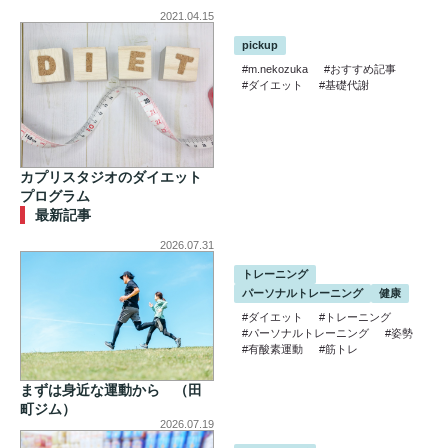
2021.04.15
pickup
#m.nekozuka
#おすすめ記事
#ダイエット
#基礎代謝
カプリスタジオのダイエット
プログラム
最新記事
2026.07.31
トレーニング
パーソナルトレーニング
健康
#ダイエット
#トレーニング
#パーソナルトレーニング
#姿勢
#有酸素運動
#筋トレ
まずは身近な運動から （田
町ジム）
2026.07.19