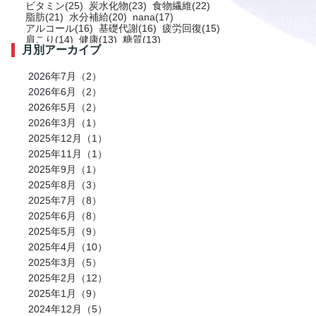
ビタミン(25)
炭水化物(23)
食物繊維(22)
脂肪(21)
水分補給(20)
nana(17)
アルコール(16)
基礎代謝(16)
疲労回復(15)
肩こり(14)
健康(13)
糖質(13)
月別アーカイブ
プロテイン(12)
トレーニング(12)
サプリメント(11)
ミネラル(11)
食事(10)
ストレス(10)
肩(9)
鉄分(9)
ストレッチ(8)
2026年7月（2）
お風呂(8)
免疫力(7)
栄養(7)
筋肉(7)
2026年6月（2）
筋肉痛(7)
有酸素運動(7)
冷え性(6)
腹筋(6)
2026年5月（2）
骨(6)
脂質(6)
カフェイン(5)
活動代謝(5)
筋肥大(5)
股関節(5)
2026年3月（1）
姿勢改善(5)
パーソナルジム(5)
2025年12月（1）
アミノ酸(5)
筋力トレーニング(5)
骨盤(5)
臀部(5)
水分(4)
テストステロン(4)
2025年11月（1）
むくみ(4)
休息(4)
腹圧(4)
肩甲骨(4)
2025年9月（1）
反り腰(4)
自律神経(4)
チートデイ(4)
2025年8月（3）
インナーマッスル(4)
人工甘味料(4)
腰痛(3)
運動(3)
プロポーション(3)
2025年7月（8）
ブドウ糖(3)
ホメオスタシス（恒常性）(3)
2025年6月（8）
エネルギー(3)
足裏(3)
乳酸(3)
体脂肪(3)
カルシウム(3)
2025年5月（9）
腕(3)
アンチエイジング(3)
熱中症(3)
GI値(3)
カロリー(3)
2025年4月（10）
クエン酸(3)
レム睡眠(3)
リラックス(3)
2025年3月（5）
塩分(3)
ノンレム睡眠(3)
ケガ予防(3)
脂肪燃焼(2)
水(2)
2025年2月（12）
エモーショナルイーティング(2)
有酸素(2)
2025年1月（9）
お正月(2)
イミダペプチド(2)
2024年12月（5）
ランニング(2)
ふくらはぎ(2)
減量(2)