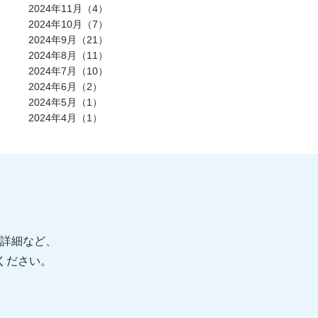
発酵食品(2)
回復(2)
朝食(2)
睡眠(2)
2024年11月（4）
脱水症状(2)
野菜(2)
タイミング(2)
2024年10月（7）
お酒(2)
風邪(2)
BIG3(2)
ウォーキング(2)
腸内環境(2)
2024年9月（21）
BCAA(2)
アウターマッスル(2)
運動神経(2)
胸椎(2)
オートミール(2)
2024年8月（11）
アクティブレスト(2)
消費カロリー(2)
2024年7月（10）
夏バテ(2)
モチベーション(2)
生理(2)
炭酸水(2)
夏(2)
ぎっくり腰(2)
2024年6月（2）
マイオカイン(2)
体幹(2)
チョコレート(2)
2024年5月（1）
エナジードリンク(2)
健康寿命(2)
2024年4月（1）
パンプアップ(2)
交感神経(2)
便秘(2)
乳酸菌(2)
副交感神経(2)
肘(2)
運動不足(1)
暑さ(1)
カロリー制限(1)
クレアチン(1)
血行(1)
ローファットダイエット(1)
糖質ダイエット(1)
食後(1)
眠い(1)
ベンチプレス(1)
食事後(1)
ＲＭ換算(1)
緑黄色野菜(1)
食事のタイミング(1)
コンビニ(1)
身体(1)
脂質制限(1)
丈夫(1)
DHA、EPA(1)
骨粗しょう症(1)
ビタミンD(1)
POF法(1)
怪我(1)
重心(1)
詳細など、
サウナ(1)
間食(1)
筋膜(1)
コーヒー(1)
肥満(1)
免疫力向上(1)
食欲の秋(1)
信ください。
さつまいもダイエット(1)
猫背(1)
エナドリ(1)
浮腫(1)
意識(1)
痩せる(1)
蕎麦(1)
そば(1)
引き締め(1)
可動域(1)
塩(1)
ナトリウム(1)
胸椎の柔軟性(1)
重量(1)
三田パーソナルジム(1)
ジム(1)