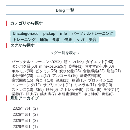
Blog 一覧
カテゴリから探す
Uncategorized
pickup
info
パーソナルトレーニング
トレーニング
睡眠
食事
健康
ケガ
美容
タグから探す
パーソナルトレーニング(203)
筋トレ(153)
ダイエット(143)
タンパク質(63)
m.nekozuka(57)
姿勢(41)
おすすめ記事(30)
ホルモン(30)
ビタミン(25)
炭水化物(23)
食物繊維(22)
脂肪(21)
水分補給(20)
nana(17)
アルコール(16)
基礎代謝(16)
疲労回復(15)
肩こり(14)
健康(13)
糖質(13)
プロテイン(12)
トレーニング(12)
サプリメント(11)
ミネラル(11)
食事(10)
ストレス(10)
肩(9)
鉄分(9)
ストレッチ(8)
お風呂(8)
免疫力(7)
栄養(7)
筋肉(7)
筋肉痛(7)
有酸素運動(7)
冷え性(6)
腹筋(6)
月別アーカイブ
骨(6)
脂質(6)
カフェイン(5)
活動代謝(5)
筋肥大(5)
股関節(5)
姿勢改善(5)
パーソナルジム(5)
アミノ酸(5)
筋力トレーニング(5)
骨盤(5)
臀部(5)
水分(4)
テストステロン(4)
むくみ(4)
休息(4)
2026年7月（2）
腹圧(4)
肩甲骨(4)
反り腰(4)
自律神経(4)
チートデイ(4)
2026年6月（2）
インナーマッスル(4)
人工甘味料(4)
腰痛(3)
運動(3)
2026年5月（2）
プロポーション(3)
ブドウ糖(3)
ホメオスタシス（恒常性）(3)
エネルギー(3)
2026年3月（1）
足裏(3)
乳酸(3)
体脂肪(3)
カルシウム(3)
腕(3)