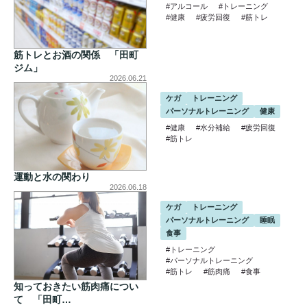
#アルコール
#トレーニング
#健康
#疲労回復
#筋トレ
筋トレとお酒の関係 「田町
ジム」
2026.06.21
ケガ
トレーニング
パーソナルトレーニング
健康
#健康
#水分補給
#疲労回復
#筋トレ
運動と水の関わり
2026.06.18
ケガ
トレーニング
パーソナルトレーニング
睡眠
食事
#トレーニング
#パーソナルトレーニング
#筋トレ
#筋肉痛
#食事
知っておきたい筋肉痛につい
て 「田町…