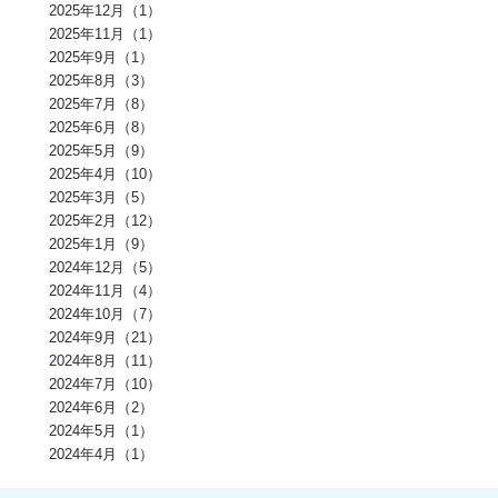
アンチエイジング(3)
熱中症(3)
GI値(3)
カロリー(3)
クエン酸(3)
2025年12月（1）
レム睡眠(3)
リラックス(3)
塩分(3)
ノンレム睡眠(3)
ケガ予防(3)
2025年11月（1）
脂肪燃焼(2)
水(2)
エモーショナルイーティング(2)
有酸素(2)
2025年9月（1）
お正月(2)
イミダペプチド(2)
ランニング(2)
ふくらはぎ(2)
減量(2)
発酵食品(2)
回復(2)
朝食(2)
睡眠(2)
脱水症状(2)
2025年8月（3）
野菜(2)
タイミング(2)
お酒(2)
風邪(2)
BIG3(2)
ウォーキング(2)
2025年7月（8）
腸内環境(2)
BCAA(2)
アウターマッスル(2)
運動神経(2)
胸椎(2)
2025年6月（8）
オートミール(2)
アクティブレスト(2)
消費カロリー(2)
夏バテ(2)
モチベーション(2)
生理(2)
炭酸水(2)
夏(2)
ぎっくり腰(2)
2025年5月（9）
マイオカイン(2)
体幹(2)
チョコレート(2)
エナジードリンク(2)
2025年4月（10）
健康寿命(2)
パンプアップ(2)
交感神経(2)
便秘(2)
乳酸菌(2)
2025年3月（5）
副交感神経(2)
肘(2)
運動不足(1)
暑さ(1)
カロリー制限(1)
クレアチン(1)
血行(1)
ローファットダイエット(1)
2025年2月（12）
糖質ダイエット(1)
食後(1)
眠い(1)
ベンチプレス(1)
食事後(1)
2025年1月（9）
ＲＭ換算(1)
緑黄色野菜(1)
食事のタイミング(1)
コンビニ(1)
2024年12月（5）
身体(1)
脂質制限(1)
丈夫(1)
DHA、EPA(1)
骨粗しょう症(1)
ビタミンD(1)
POF法(1)
怪我(1)
重心(1)
サウナ(1)
間食(1)
2024年11月（4）
筋膜(1)
コーヒー(1)
肥満(1)
免疫力向上(1)
食欲の秋(1)
2024年10月（7）
さつまいもダイエット(1)
猫背(1)
エナドリ(1)
浮腫(1)
意識(1)
2024年9月（21）
痩せる(1)
蕎麦(1)
そば(1)
引き締め(1)
可動域(1)
塩(1)
ナトリウム(1)
2024年8月（11）
胸椎の柔軟性(1)
重量(1)
三田パーソナルジム(1)
ジム(1)
効果(1)
KaPRIStudio(1)
平均寿命(1)
ジュース(1)
2024年7月（10）
飲み物(1)
レモン(1)
背骨(1)
攣る(1)
つる(1)
重さ(1)
お餅(1)
2024年6月（2）
体力(1)
太くなる(1)
五大栄養素(1)
回数(1)
タンパク質の種類(1)
2024年5月（1）
田町パーソナル(1)
ケトジェニック(1)
ケトジェニックダイエット(1)
強度(1)
便秘解消(1)
シナモン(1)
2024年4月（1）
美容(1)
むね肉(1)
鶏むね肉(1)
食べ物(1)
筋肉の付く食べ物(1)
風邪予防(1)
風邪対策(1)
腸内(1)
くびれ(1)
血流(1)