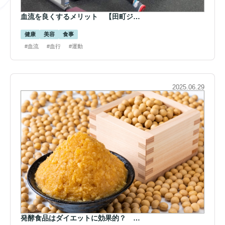
血流を良くするメリット 【田町ジ…
健康
美容
食事
#血流
#血行
#運動
2025.06.29
発酵食品はダイエットに効果的？ …