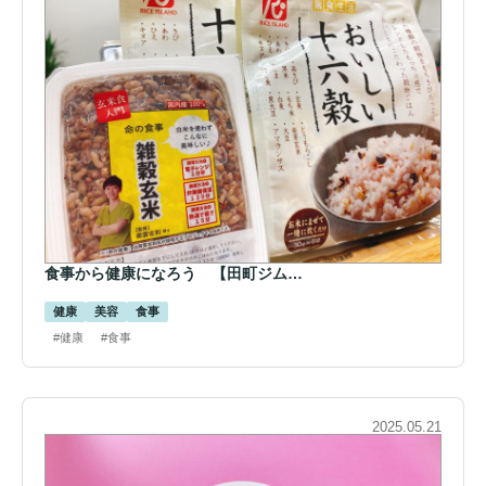
食事から健康になろう 【田町ジム…
健康
美容
食事
#健康
#食事
2025.05.21