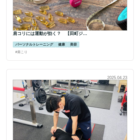
肩コリには運動が効く？ 【田町ジ…
パーソナルトレーニング
健康
美容
#肩こり
2025.04.23