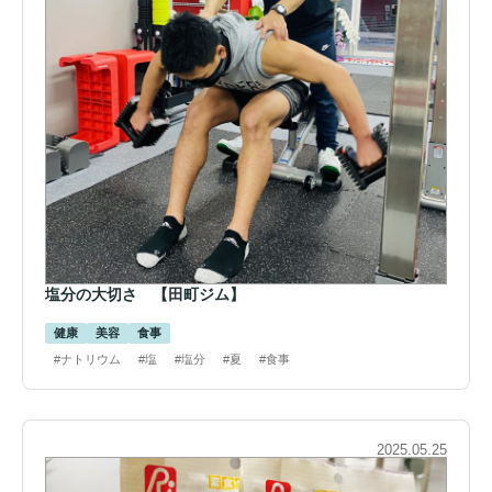
塩分の大切さ 【田町ジム】
健康
美容
食事
#ナトリウム
#塩
#塩分
#夏
#食事
2025.05.25