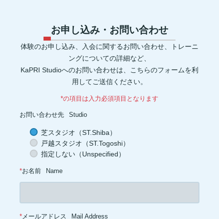
コエンザイムQ10(1)
グルコサミン(1)
POF(1)
巻き肩(1)
美肌(1)
ポリフェノール(1)
エピカテキン(1)
デトックス(1)
代謝(1)
卵白(1)
卵黄(1)
調味料(1)
グレリン(1)
フォーム(1)
ウォーミングアップ(1)
毒素(1)
コンパウンドセット法(1)
お申し込み・お問い合わせ
マイオネクチン(1)
新陳代謝(1)
リン(1)
加工肉(1)
ヨウ素(1)
レプチン(1)
アドレナリン(1)
マグネシウム(1)
肌(1)
貧血(1)
体験のお申し込み、入会に関するお問い合わせ、トレーニ
眼(1)
プロスタグランジン(1)
生理痛(1)
セロトニン(1)
健康管理(1)
添加物(1)
脚(1)
消化器官(1)
音楽(1)
プリン体(1)
ングについての詳細など、
アイソレート(1)
ブレイグゾースト法(1)
老化防止(1)
KaPRI Studioへのお問い合わせは、こちらのフォームを利
ローテーターカフ(1)
インターバル(1)
睡眠障害(1)
カプサイシン(1)
スタミナ(1)
腰(1)
ウェイト(1)
背中(1)
膝(1)
用してご送信ください。
ジョギング(1)
アイスクリーム(1)
ココナッツオイル(1)
オートファジー(1)
グルタミン(1)
除脂肪体重(1)
善玉菌(1)
*の項目は入力必須項目となります
背筋(1)
軟水(1)
硬水(1)
セルライト(1)
食品添加物(1)
トレーニング初心者(1)
お菓子(1)
朝ごはん(1)
食事制限(1)
お問い合わせ先
Studio
成長ホルモン(1)
熱中症対策(1)
汗(1)
増量(1)
肩トレ(1)
半身浴(1)
とうもろこし(1)
AMPK(1)
筋疲労(1)
二度寝(1)
芝スタジオ（ST.Shiba）
電解質(1)
低糖質(1)
坐骨神経痛(1)
足首(1)
インスリン(1)
戸越スタジオ（ST.Togoshi）
交代浴(1)
おやつ(1)
オーバーワーク(1)
カーボディプリート(1)
レトルト食品(1)
ドロップセット(1)
パフォーマンス(1)
喫煙(1)
指定しない（Unspecified）
メラトニン(1)
バランス(1)
スクワット(1)
フコキサンチン(1)
フコイダン(1)
血糖値(1)
心拍(1)
血圧(1)
夜食(1)
*
お名前
Name
*
メールアドレス
Mail Address