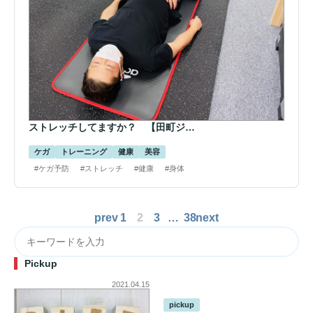
ストレッチしてますか？ 【田町ジ…
ケガ
トレーニング
健康
美容
#ケガ予防
#ストレッチ
#健康
#身体
prev
1
2
3
…
38
next
Pickup
2021.04.15
pickup