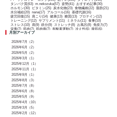
タンパク質(63)
m.nekozuka(57)
姿勢(41)
おすすめ記事(30)
ホルモン(30)
ビタミン(25)
炭水化物(23)
食物繊維(22)
脂肪(21)
水分補給(20)
nana(17)
アルコール(16)
基礎代謝(16)
疲労回復(15)
肩こり(14)
健康(13)
糖質(13)
プロテイン(12)
トレーニング(12)
サプリメント(11)
ミネラル(11)
食事(10)
ストレス(10)
肩(9)
鉄分(9)
ストレッチ(8)
お風呂(8)
免疫力(7)
栄養(7)
筋肉(7)
筋肉痛(7)
有酸素運動(7)
冷え性(6)
腹筋(6)
月別アーカイブ
骨(6)
脂質(6)
カフェイン(5)
活動代謝(5)
筋肥大(5)
股関節(5)
姿勢改善(5)
パーソナルジム(5)
アミノ酸(5)
筋力トレーニング(5)
骨盤(5)
臀部(5)
水分(4)
テストステロン(4)
むくみ(4)
休息(4)
2026年7月（2）
腹圧(4)
肩甲骨(4)
反り腰(4)
自律神経(4)
チートデイ(4)
2026年6月（2）
インナーマッスル(4)
人工甘味料(4)
腰痛(3)
運動(3)
2026年5月（2）
プロポーション(3)
ブドウ糖(3)
ホメオスタシス（恒常性）(3)
エネルギー(3)
2026年3月（1）
足裏(3)
乳酸(3)
体脂肪(3)
カルシウム(3)
腕(3)
アンチエイジング(3)
熱中症(3)
GI値(3)
カロリー(3)
クエン酸(3)
2025年12月（1）
レム睡眠(3)
リラックス(3)
塩分(3)
ノンレム睡眠(3)
ケガ予防(3)
2025年11月（1）
脂肪燃焼(2)
水(2)
エモーショナルイーティング(2)
有酸素(2)
2025年9月（1）
お正月(2)
イミダペプチド(2)
ランニング(2)
ふくらはぎ(2)
減量(2)
発酵食品(2)
回復(2)
朝食(2)
睡眠(2)
脱水症状(2)
2025年8月（3）
野菜(2)
タイミング(2)
お酒(2)
風邪(2)
BIG3(2)
ウォーキング(2)
2025年7月（8）
腸内環境(2)
BCAA(2)
アウターマッスル(2)
運動神経(2)
胸椎(2)
2025年6月（8）
オートミール(2)
アクティブレスト(2)
消費カロリー(2)
夏バテ(2)
モチベーション(2)
生理(2)
炭酸水(2)
夏(2)
ぎっくり腰(2)
2025年5月（9）
マイオカイン(2)
体幹(2)
チョコレート(2)
エナジードリンク(2)
2025年4月（10）
健康寿命(2)
パンプアップ(2)
交感神経(2)
便秘(2)
乳酸菌(2)
2025年3月（5）
副交感神経(2)
肘(2)
運動不足(1)
暑さ(1)
カロリー制限(1)
クレアチン(1)
血行(1)
ローファットダイエット(1)
2025年2月（12）
糖質ダイエット(1)
食後(1)
眠い(1)
ベンチプレス(1)
食事後(1)