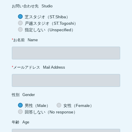
トレーニング初心者(1)
お菓子(1)
朝ごはん(1)
食事制限(1)
お問い合わせ先
Studio
成長ホルモン(1)
熱中症対策(1)
汗(1)
増量(1)
肩トレ(1)
半身浴(1)
とうもろこし(1)
AMPK(1)
筋疲労(1)
二度寝(1)
芝スタジオ（ST.Shiba）
電解質(1)
低糖質(1)
坐骨神経痛(1)
足首(1)
インスリン(1)
戸越スタジオ（ST.Togoshi）
交代浴(1)
おやつ(1)
オーバーワーク(1)
カーボディプリート(1)
レトルト食品(1)
ドロップセット(1)
パフォーマンス(1)
喫煙(1)
指定しない（Unspecified）
メラトニン(1)
バランス(1)
スクワット(1)
フコキサンチン(1)
フコイダン(1)
血糖値(1)
心拍(1)
血圧(1)
夜食(1)
*
お名前
Name
*
メールアドレス
Mail Address
性別
Gender
男性（Male）
女性（Female）
回答しない（No response）
年齢
Age