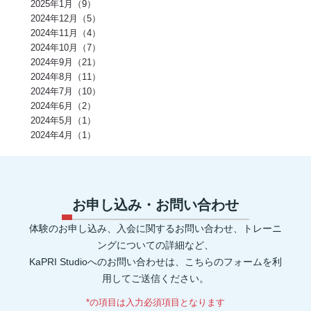
2025年1月（9）
ＲＭ換算(1)
緑黄色野菜(1)
食事のタイミング(1)
コンビニ(1)
2024年12月（5）
身体(1)
脂質制限(1)
丈夫(1)
DHA、EPA(1)
骨粗しょう症(1)
ビタミンD(1)
POF法(1)
怪我(1)
重心(1)
サウナ(1)
間食(1)
2024年11月（4）
筋膜(1)
コーヒー(1)
肥満(1)
免疫力向上(1)
食欲の秋(1)
2024年10月（7）
さつまいもダイエット(1)
猫背(1)
エナドリ(1)
浮腫(1)
意識(1)
2024年9月（21）
痩せる(1)
蕎麦(1)
そば(1)
引き締め(1)
可動域(1)
塩(1)
ナトリウム(1)
2024年8月（11）
胸椎の柔軟性(1)
重量(1)
三田パーソナルジム(1)
ジム(1)
効果(1)
KaPRIStudio(1)
平均寿命(1)
ジュース(1)
2024年7月（10）
飲み物(1)
レモン(1)
背骨(1)
攣る(1)
つる(1)
重さ(1)
お餅(1)
2024年6月（2）
体力(1)
太くなる(1)
五大栄養素(1)
回数(1)
タンパク質の種類(1)
2024年5月（1）
田町パーソナル(1)
ケトジェニック(1)
ケトジェニックダイエット(1)
強度(1)
便秘解消(1)
シナモン(1)
2024年4月（1）
美容(1)
むね肉(1)
鶏むね肉(1)
食べ物(1)
筋肉の付く食べ物(1)
風邪予防(1)
風邪対策(1)
腸内(1)
くびれ(1)
血流(1)
コエンザイムQ10(1)
グルコサミン(1)
POF(1)
巻き肩(1)
美肌(1)
ポリフェノール(1)
エピカテキン(1)
デトックス(1)
代謝(1)
卵白(1)
卵黄(1)
調味料(1)
グレリン(1)
フォーム(1)
ウォーミングアップ(1)
毒素(1)
コンパウンドセット法(1)
お申し込み・お問い合わせ
マイオネクチン(1)
新陳代謝(1)
リン(1)
加工肉(1)
ヨウ素(1)
レプチン(1)
アドレナリン(1)
マグネシウム(1)
肌(1)
貧血(1)
体験のお申し込み、入会に関するお問い合わせ、トレーニ
眼(1)
プロスタグランジン(1)
生理痛(1)
セロトニン(1)
健康管理(1)
添加物(1)
脚(1)
消化器官(1)
音楽(1)
プリン体(1)
ングについての詳細など、
アイソレート(1)
ブレイグゾースト法(1)
老化防止(1)
KaPRI Studioへのお問い合わせは、こちらのフォームを利
ローテーターカフ(1)
インターバル(1)
睡眠障害(1)
カプサイシン(1)
スタミナ(1)
腰(1)
ウェイト(1)
背中(1)
膝(1)
用してご送信ください。
ジョギング(1)
アイスクリーム(1)
ココナッツオイル(1)
オートファジー(1)
グルタミン(1)
除脂肪体重(1)
善玉菌(1)
*の項目は入力必須項目となります
背筋(1)
軟水(1)
硬水(1)
セルライト(1)
食品添加物(1)