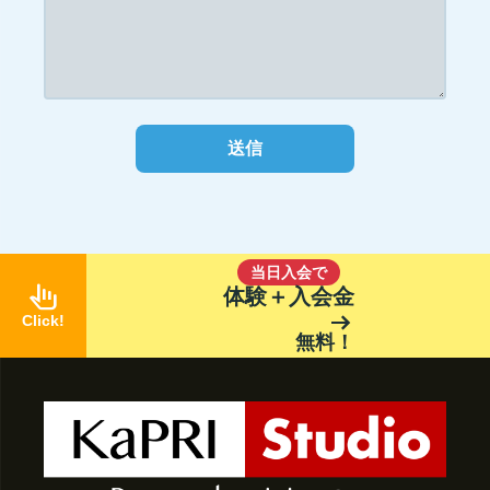
当日入会で
pan_tool_alt
体験＋入会金
arrow_right_alt
Click!
無料！