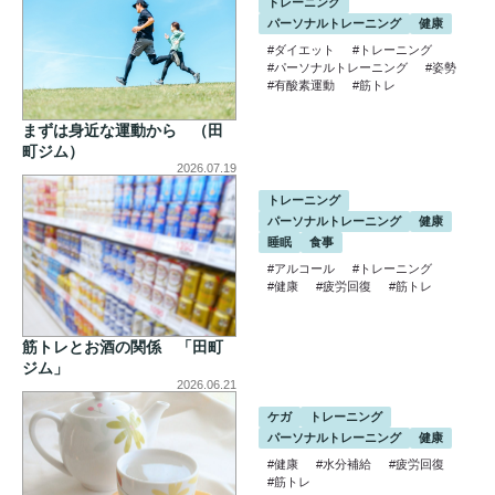
トレーニング
パーソナルトレーニング
健康
#ダイエット
#トレーニング
#パーソナルトレーニング
#姿勢
#有酸素運動
#筋トレ
まずは身近な運動から （田
町ジム）
2026.07.19
トレーニング
パーソナルトレーニング
健康
睡眠
食事
#アルコール
#トレーニング
#健康
#疲労回復
#筋トレ
筋トレとお酒の関係 「田町
ジム」
2026.06.21
ケガ
トレーニング
パーソナルトレーニング
健康
#健康
#水分補給
#疲労回復
#筋トレ