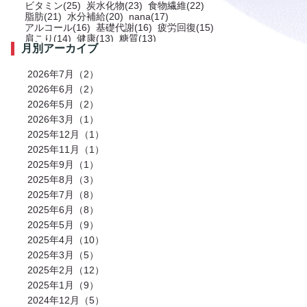
ビタミン(25)
炭水化物(23)
食物繊維(22)
脂肪(21)
水分補給(20)
nana(17)
アルコール(16)
基礎代謝(16)
疲労回復(15)
肩こり(14)
健康(13)
糖質(13)
月別アーカイブ
プロテイン(12)
トレーニング(12)
サプリメント(11)
ミネラル(11)
食事(10)
ストレス(10)
肩(9)
鉄分(9)
ストレッチ(8)
2026年7月（2）
お風呂(8)
免疫力(7)
栄養(7)
筋肉(7)
2026年6月（2）
筋肉痛(7)
有酸素運動(7)
冷え性(6)
腹筋(6)
2026年5月（2）
骨(6)
脂質(6)
カフェイン(5)
活動代謝(5)
筋肥大(5)
股関節(5)
2026年3月（1）
姿勢改善(5)
パーソナルジム(5)
2025年12月（1）
アミノ酸(5)
筋力トレーニング(5)
骨盤(5)
臀部(5)
水分(4)
テストステロン(4)
2025年11月（1）
むくみ(4)
休息(4)
腹圧(4)
肩甲骨(4)
2025年9月（1）
反り腰(4)
自律神経(4)
チートデイ(4)
2025年8月（3）
インナーマッスル(4)
人工甘味料(4)
腰痛(3)
運動(3)
プロポーション(3)
2025年7月（8）
ブドウ糖(3)
ホメオスタシス（恒常性）(3)
2025年6月（8）
エネルギー(3)
足裏(3)
乳酸(3)
体脂肪(3)
カルシウム(3)
2025年5月（9）
腕(3)
アンチエイジング(3)
熱中症(3)
GI値(3)
カロリー(3)
2025年4月（10）
クエン酸(3)
レム睡眠(3)
リラックス(3)
2025年3月（5）
塩分(3)
ノンレム睡眠(3)
ケガ予防(3)
脂肪燃焼(2)
水(2)
2025年2月（12）
エモーショナルイーティング(2)
有酸素(2)
2025年1月（9）
お正月(2)
イミダペプチド(2)
2024年12月（5）
ランニング(2)
ふくらはぎ(2)
減量(2)