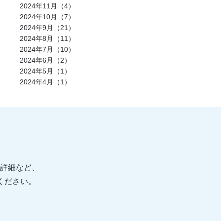
発酵食品(2)
回復(2)
朝食(2)
睡眠(2)
2024年11月（4）
脱水症状(2)
野菜(2)
タイミング(2)
2024年10月（7）
お酒(2)
風邪(2)
BIG3(2)
ウォーキング(2)
腸内環境(2)
2024年9月（21）
BCAA(2)
アウターマッスル(2)
運動神経(2)
胸椎(2)
オートミール(2)
2024年8月（11）
アクティブレスト(2)
消費カロリー(2)
2024年7月（10）
夏バテ(2)
モチベーション(2)
生理(2)
炭酸水(2)
夏(2)
ぎっくり腰(2)
2024年6月（2）
マイオカイン(2)
体幹(2)
チョコレート(2)
2024年5月（1）
エナジードリンク(2)
健康寿命(2)
2024年4月（1）
パンプアップ(2)
交感神経(2)
便秘(2)
乳酸菌(2)
副交感神経(2)
肘(2)
運動不足(1)
暑さ(1)
カロリー制限(1)
クレアチン(1)
血行(1)
ローファットダイエット(1)
糖質ダイエット(1)
食後(1)
眠い(1)
ベンチプレス(1)
食事後(1)
ＲＭ換算(1)
緑黄色野菜(1)
食事のタイミング(1)
コンビニ(1)
身体(1)
脂質制限(1)
丈夫(1)
DHA、EPA(1)
骨粗しょう症(1)
ビタミンD(1)
POF法(1)
怪我(1)
重心(1)
詳細など、
サウナ(1)
間食(1)
筋膜(1)
コーヒー(1)
肥満(1)
免疫力向上(1)
食欲の秋(1)
信ください。
さつまいもダイエット(1)
猫背(1)
エナドリ(1)
浮腫(1)
意識(1)
痩せる(1)
蕎麦(1)
そば(1)
引き締め(1)
可動域(1)
塩(1)
ナトリウム(1)
胸椎の柔軟性(1)
重量(1)
三田パーソナルジム(1)
ジム(1)