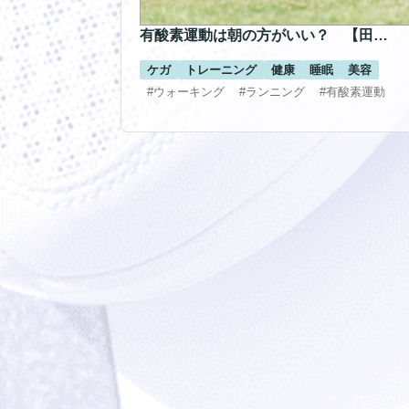
有酸素運動は朝の方がいい？ 【田…
ケガ
トレーニング
健康
睡眠
美容
#ウォーキング
#ランニング
#有酸素運動