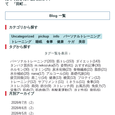
て 「田町…
Blog 一覧
カテゴリから探す
Uncategorized
pickup
info
パーソナルトレーニング
トレーニング
睡眠
食事
健康
ケガ
美容
タグから探す
パーソナルトレーニング(203)
筋トレ(153)
ダイエット(143)
タンパク質(63)
m.nekozuka(57)
姿勢(41)
おすすめ記事(30)
ホルモン(30)
ビタミン(25)
炭水化物(23)
食物繊維(22)
脂肪(21)
水分補給(20)
nana(17)
アルコール(16)
基礎代謝(16)
疲労回復(15)
肩こり(14)
健康(13)
糖質(13)
プロテイン(12)
トレーニング(12)
サプリメント(11)
ミネラル(11)
食事(10)
ストレス(10)
肩(9)
鉄分(9)
ストレッチ(8)
お風呂(8)
免疫力(7)
栄養(7)
筋肉(7)
筋肉痛(7)
有酸素運動(7)
冷え性(6)
腹筋(6)
月別アーカイブ
骨(6)
脂質(6)
カフェイン(5)
活動代謝(5)
筋肥大(5)
股関節(5)
姿勢改善(5)
パーソナルジム(5)
アミノ酸(5)
筋力トレーニング(5)
骨盤(5)
臀部(5)
水分(4)
テストステロン(4)
むくみ(4)
休息(4)
2026年7月（2）
腹圧(4)
肩甲骨(4)
反り腰(4)
自律神経(4)
チートデイ(4)
2026年6月（2）
インナーマッスル(4)
人工甘味料(4)
腰痛(3)
運動(3)
2026年5月（2）
プロポーション(3)
ブドウ糖(3)
ホメオスタシス（恒常性）(3)