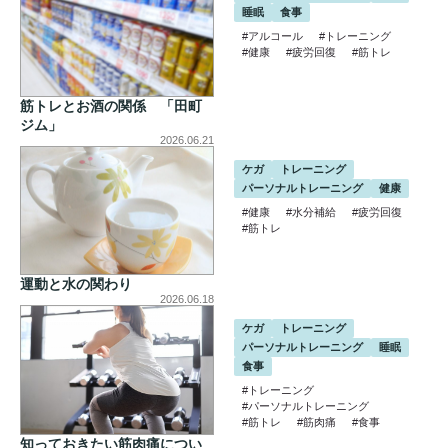
睡眠
食事
#アルコール
#トレーニング
#健康
#疲労回復
#筋トレ
筋トレとお酒の関係 「田町
ジム」
2026.06.21
ケガ
トレーニング
パーソナルトレーニング
健康
#健康
#水分補給
#疲労回復
#筋トレ
運動と水の関わり
2026.06.18
ケガ
トレーニング
パーソナルトレーニング
睡眠
食事
#トレーニング
#パーソナルトレーニング
#筋トレ
#筋肉痛
#食事
知っておきたい筋肉痛につい