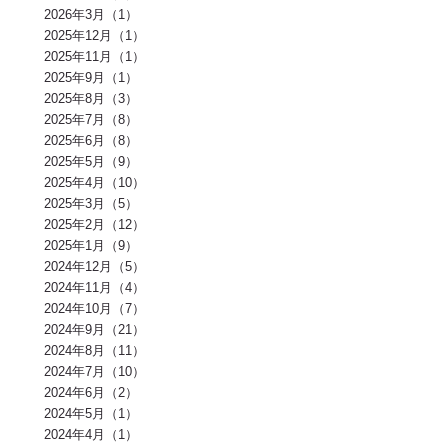
エネルギー(3)
2026年3月（1）
足裏(3)
乳酸(3)
体脂肪(3)
カルシウム(3)
腕(3)
アンチエイジング(3)
熱中症(3)
GI値(3)
カロリー(3)
クエン酸(3)
2025年12月（1）
レム睡眠(3)
リラックス(3)
塩分(3)
ノンレム睡眠(3)
ケガ予防(3)
2025年11月（1）
脂肪燃焼(2)
水(2)
エモーショナルイーティング(2)
有酸素(2)
2025年9月（1）
お正月(2)
イミダペプチド(2)
ランニング(2)
ふくらはぎ(2)
減量(2)
発酵食品(2)
回復(2)
朝食(2)
睡眠(2)
脱水症状(2)
2025年8月（3）
野菜(2)
タイミング(2)
お酒(2)
風邪(2)
BIG3(2)
ウォーキング(2)
2025年7月（8）
腸内環境(2)
BCAA(2)
アウターマッスル(2)
運動神経(2)
胸椎(2)
2025年6月（8）
オートミール(2)
アクティブレスト(2)
消費カロリー(2)
夏バテ(2)
モチベーション(2)
生理(2)
炭酸水(2)
夏(2)
ぎっくり腰(2)
2025年5月（9）
マイオカイン(2)
体幹(2)
チョコレート(2)
エナジードリンク(2)
2025年4月（10）
健康寿命(2)
パンプアップ(2)
交感神経(2)
便秘(2)
乳酸菌(2)
2025年3月（5）
副交感神経(2)
肘(2)
運動不足(1)
暑さ(1)
カロリー制限(1)
クレアチン(1)
血行(1)
ローファットダイエット(1)
2025年2月（12）
糖質ダイエット(1)
食後(1)
眠い(1)
ベンチプレス(1)
食事後(1)
2025年1月（9）
ＲＭ換算(1)
緑黄色野菜(1)
食事のタイミング(1)
コンビニ(1)
2024年12月（5）
身体(1)
脂質制限(1)
丈夫(1)
DHA、EPA(1)
骨粗しょう症(1)
ビタミンD(1)
POF法(1)
怪我(1)
重心(1)
サウナ(1)
間食(1)
2024年11月（4）
筋膜(1)
コーヒー(1)
肥満(1)
免疫力向上(1)
食欲の秋(1)
2024年10月（7）
さつまいもダイエット(1)
猫背(1)
エナドリ(1)
浮腫(1)
意識(1)
2024年9月（21）
痩せる(1)
蕎麦(1)
そば(1)
引き締め(1)
可動域(1)
塩(1)
ナトリウム(1)
2024年8月（11）
胸椎の柔軟性(1)
重量(1)
三田パーソナルジム(1)
ジム(1)
効果(1)
KaPRIStudio(1)
平均寿命(1)
ジュース(1)
2024年7月（10）
飲み物(1)
レモン(1)
背骨(1)
攣る(1)
つる(1)
重さ(1)
お餅(1)
2024年6月（2）
体力(1)
太くなる(1)
五大栄養素(1)
回数(1)
タンパク質の種類(1)
2024年5月（1）
田町パーソナル(1)
ケトジェニック(1)
ケトジェニックダイエット(1)
強度(1)
便秘解消(1)
シナモン(1)
2024年4月（1）
美容(1)
むね肉(1)
鶏むね肉(1)
食べ物(1)
筋肉の付く食べ物(1)