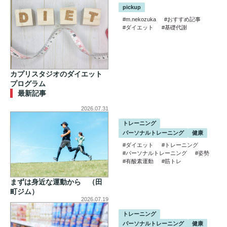
pickup
#m.nekozuka
#おすすめ記事
#ダイエット
#基礎代謝
カプリスタジオのダイエット
プログラム
最新記事
2026.07.31
トレーニング
パーソナルトレーニング
健康
#ダイエット
#トレーニング
#パーソナルトレーニング
#姿勢
#有酸素運動
#筋トレ
まずは身近な運動から （田
町ジム）
2026.07.19
トレーニング
パーソナルトレーニング
健康