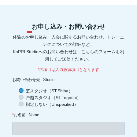
風邪予防(1)
風邪対策(1)
腸内(1)
くびれ(1)
血流(1)
コエンザイムQ10(1)
グルコサミン(1)
POF(1)
巻き肩(1)
美肌(1)
ポリフェノール(1)
エピカテキン(1)
デトックス(1)
代謝(1)
卵白(1)
卵黄(1)
調味料(1)
グレリン(1)
フォーム(1)
ウォーミングアップ(1)
毒素(1)
コンパウンドセット法(1)
お申し込み・お問い合わせ
マイオネクチン(1)
新陳代謝(1)
リン(1)
加工肉(1)
ヨウ素(1)
レプチン(1)
アドレナリン(1)
マグネシウム(1)
肌(1)
貧血(1)
体験のお申し込み、入会に関するお問い合わせ、トレーニ
眼(1)
プロスタグランジン(1)
生理痛(1)
セロトニン(1)
健康管理(1)
添加物(1)
脚(1)
消化器官(1)
音楽(1)
プリン体(1)
ングについての詳細など、
アイソレート(1)
ブレイグゾースト法(1)
老化防止(1)
KaPRI Studioへのお問い合わせは、こちらのフォームを利
ローテーターカフ(1)
インターバル(1)
睡眠障害(1)
カプサイシン(1)
スタミナ(1)
腰(1)
ウェイト(1)
背中(1)
膝(1)
用してご送信ください。
ジョギング(1)
アイスクリーム(1)
ココナッツオイル(1)
オートファジー(1)
グルタミン(1)
除脂肪体重(1)
善玉菌(1)
*の項目は入力必須項目となります
背筋(1)
軟水(1)
硬水(1)
セルライト(1)
食品添加物(1)
トレーニング初心者(1)
お菓子(1)
朝ごはん(1)
食事制限(1)
お問い合わせ先
Studio
成長ホルモン(1)
熱中症対策(1)
汗(1)
増量(1)
肩トレ(1)
半身浴(1)
とうもろこし(1)
AMPK(1)
筋疲労(1)
二度寝(1)
芝スタジオ（ST.Shiba）
電解質(1)
低糖質(1)
坐骨神経痛(1)
足首(1)
インスリン(1)
戸越スタジオ（ST.Togoshi）
交代浴(1)
おやつ(1)
オーバーワーク(1)
カーボディプリート(1)
レトルト食品(1)
ドロップセット(1)
パフォーマンス(1)
喫煙(1)
指定しない（Unspecified）
メラトニン(1)
バランス(1)
スクワット(1)
フコキサンチン(1)
フコイダン(1)
血糖値(1)
心拍(1)
血圧(1)
夜食(1)
*
お名前
Name