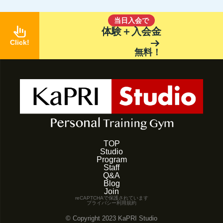
当日入会で
pan_tool_alt
体験＋入会金
arrow_right_alt
Click!
無料！
TOP
Studio
Program
Staff
Q&A
Blog
Join
reCAPTCHAで保護されています
プライバシー
利用規約
©️ Copyright 2023 KaPRI Studio