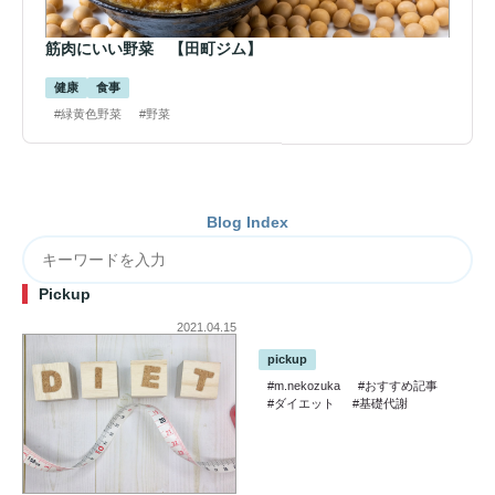
筋肉にいい野菜 【田町ジム】
健康
食事
#緑黄色野菜
#野菜
Blog Index
Pickup
2021.04.15
pickup
#m.nekozuka
#おすすめ記事
#ダイエット
#基礎代謝