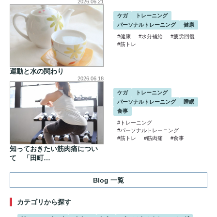
2026.06.21
ケガ
トレーニング
パーソナルトレーニング
健康
#健康
#水分補給
#疲労回復
#筋トレ
運動と水の関わり
2026.06.18
ケガ
トレーニング
パーソナルトレーニング
睡眠
食事
#トレーニング
#パーソナルトレーニング
#筋トレ
#筋肉痛
#食事
知っておきたい筋肉痛につい
て 「田町…
Blog 一覧
カテゴリから探す