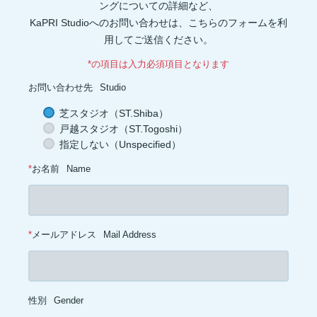
健康管理(1)
添加物(1)
脚(1)
消化器官(1)
音楽(1)
プリン体(1)
ングについての詳細など、
アイソレート(1)
ブレイグゾースト法(1)
老化防止(1)
KaPRI Studioへのお問い合わせは、こちらのフォームを利
ローテーターカフ(1)
インターバル(1)
睡眠障害(1)
カプサイシン(1)
スタミナ(1)
腰(1)
ウェイト(1)
背中(1)
膝(1)
用してご送信ください。
ジョギング(1)
アイスクリーム(1)
ココナッツオイル(1)
オートファジー(1)
グルタミン(1)
除脂肪体重(1)
善玉菌(1)
*の項目は入力必須項目となります
背筋(1)
軟水(1)
硬水(1)
セルライト(1)
食品添加物(1)
トレーニング初心者(1)
お菓子(1)
朝ごはん(1)
食事制限(1)
お問い合わせ先
Studio
成長ホルモン(1)
熱中症対策(1)
汗(1)
増量(1)
肩トレ(1)
半身浴(1)
とうもろこし(1)
AMPK(1)
筋疲労(1)
二度寝(1)
芝スタジオ（ST.Shiba）
電解質(1)
低糖質(1)
坐骨神経痛(1)
足首(1)
インスリン(1)
戸越スタジオ（ST.Togoshi）
交代浴(1)
おやつ(1)
オーバーワーク(1)
カーボディプリート(1)
レトルト食品(1)
ドロップセット(1)
パフォーマンス(1)
喫煙(1)
指定しない（Unspecified）
メラトニン(1)
バランス(1)
スクワット(1)
フコキサンチン(1)
フコイダン(1)
血糖値(1)
心拍(1)
血圧(1)
夜食(1)
*
お名前
Name
*
メールアドレス
Mail Address
性別
Gender