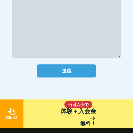
当日入会で
pan_tool_alt
体験＋入会金
arrow_right_alt
Click!
無料！