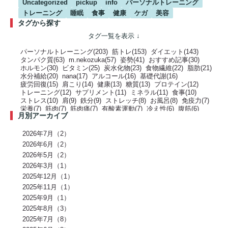
Uncategorized
pickup
info
パーソナルトレーニング
トレーニング
睡眠
食事
健康
ケガ
美容
タグから探す
パーソナルトレーニング(203)
筋トレ(153)
ダイエット(143)
タンパク質(63)
m.nekozuka(57)
姿勢(41)
おすすめ記事(30)
ホルモン(30)
ビタミン(25)
炭水化物(23)
食物繊維(22)
脂肪(21)
水分補給(20)
nana(17)
アルコール(16)
基礎代謝(16)
疲労回復(15)
肩こり(14)
健康(13)
糖質(13)
プロテイン(12)
トレーニング(12)
サプリメント(11)
ミネラル(11)
食事(10)
ストレス(10)
肩(9)
鉄分(9)
ストレッチ(8)
お風呂(8)
免疫力(7)
栄養(7)
筋肉(7)
筋肉痛(7)
有酸素運動(7)
冷え性(6)
腹筋(6)
月別アーカイブ
骨(6)
脂質(6)
カフェイン(5)
活動代謝(5)
筋肥大(5)
股関節(5)
姿勢改善(5)
パーソナルジム(5)
アミノ酸(5)
筋力トレーニング(5)
骨盤(5)
臀部(5)
水分(4)
テストステロン(4)
むくみ(4)
休息(4)
2026年7月（2）
腹圧(4)
肩甲骨(4)
反り腰(4)
自律神経(4)
チートデイ(4)
2026年6月（2）
インナーマッスル(4)
人工甘味料(4)
腰痛(3)
運動(3)
2026年5月（2）
プロポーション(3)
ブドウ糖(3)
ホメオスタシス（恒常性）(3)
エネルギー(3)
2026年3月（1）
足裏(3)
乳酸(3)
体脂肪(3)
カルシウム(3)
腕(3)
アンチエイジング(3)
熱中症(3)
GI値(3)
カロリー(3)
クエン酸(3)
2025年12月（1）
レム睡眠(3)
リラックス(3)
塩分(3)
ノンレム睡眠(3)
ケガ予防(3)
2025年11月（1）
脂肪燃焼(2)
水(2)
エモーショナルイーティング(2)
有酸素(2)
2025年9月（1）
お正月(2)
イミダペプチド(2)
ランニング(2)
ふくらはぎ(2)
減量(2)
発酵食品(2)
回復(2)
朝食(2)
睡眠(2)
脱水症状(2)
2025年8月（3）
野菜(2)
タイミング(2)
お酒(2)
風邪(2)
BIG3(2)
ウォーキング(2)
2025年7月（8）
腸内環境(2)
BCAA(2)
アウターマッスル(2)
運動神経(2)
胸椎(2)