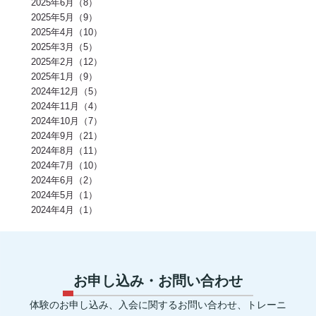
2025年6月（8）
オートミール(2)
アクティブレスト(2)
消費カロリー(2)
夏バテ(2)
モチベーション(2)
生理(2)
炭酸水(2)
夏(2)
ぎっくり腰(2)
2025年5月（9）
マイオカイン(2)
体幹(2)
チョコレート(2)
エナジードリンク(2)
2025年4月（10）
健康寿命(2)
パンプアップ(2)
交感神経(2)
便秘(2)
乳酸菌(2)
2025年3月（5）
副交感神経(2)
肘(2)
運動不足(1)
暑さ(1)
カロリー制限(1)
クレアチン(1)
血行(1)
ローファットダイエット(1)
2025年2月（12）
糖質ダイエット(1)
食後(1)
眠い(1)
ベンチプレス(1)
食事後(1)
2025年1月（9）
ＲＭ換算(1)
緑黄色野菜(1)
食事のタイミング(1)
コンビニ(1)
2024年12月（5）
身体(1)
脂質制限(1)
丈夫(1)
DHA、EPA(1)
骨粗しょう症(1)
ビタミンD(1)
POF法(1)
怪我(1)
重心(1)
サウナ(1)
間食(1)
2024年11月（4）
筋膜(1)
コーヒー(1)
肥満(1)
免疫力向上(1)
食欲の秋(1)
2024年10月（7）
さつまいもダイエット(1)
猫背(1)
エナドリ(1)
浮腫(1)
意識(1)
2024年9月（21）
痩せる(1)
蕎麦(1)
そば(1)
引き締め(1)
可動域(1)
塩(1)
ナトリウム(1)
2024年8月（11）
胸椎の柔軟性(1)
重量(1)
三田パーソナルジム(1)
ジム(1)
効果(1)
KaPRIStudio(1)
平均寿命(1)
ジュース(1)
2024年7月（10）
飲み物(1)
レモン(1)
背骨(1)
攣る(1)
つる(1)
重さ(1)
お餅(1)
2024年6月（2）
体力(1)
太くなる(1)
五大栄養素(1)
回数(1)
タンパク質の種類(1)
2024年5月（1）
田町パーソナル(1)
ケトジェニック(1)
ケトジェニックダイエット(1)
強度(1)
便秘解消(1)
シナモン(1)
2024年4月（1）
美容(1)
むね肉(1)
鶏むね肉(1)
食べ物(1)
筋肉の付く食べ物(1)
風邪予防(1)
風邪対策(1)
腸内(1)
くびれ(1)
血流(1)
コエンザイムQ10(1)
グルコサミン(1)
POF(1)
巻き肩(1)
美肌(1)
ポリフェノール(1)
エピカテキン(1)
デトックス(1)
代謝(1)
卵白(1)
卵黄(1)
調味料(1)
グレリン(1)
フォーム(1)
ウォーミングアップ(1)
毒素(1)
コンパウンドセット法(1)
お申し込み・お問い合わせ
マイオネクチン(1)
新陳代謝(1)
リン(1)
加工肉(1)
ヨウ素(1)
レプチン(1)
アドレナリン(1)
マグネシウム(1)
肌(1)
貧血(1)
体験のお申し込み、入会に関するお問い合わせ、トレーニ
眼(1)
プロスタグランジン(1)
生理痛(1)
セロトニン(1)