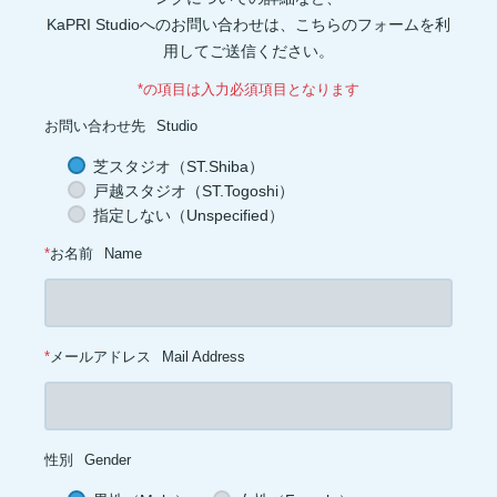
アイソレート(1)
ブレイグゾースト法(1)
老化防止(1)
KaPRI Studioへのお問い合わせは、こちらのフォームを利
ローテーターカフ(1)
インターバル(1)
睡眠障害(1)
カプサイシン(1)
スタミナ(1)
腰(1)
ウェイト(1)
背中(1)
膝(1)
用してご送信ください。
ジョギング(1)
アイスクリーム(1)
ココナッツオイル(1)
オートファジー(1)
グルタミン(1)
除脂肪体重(1)
善玉菌(1)
*の項目は入力必須項目となります
背筋(1)
軟水(1)
硬水(1)
セルライト(1)
食品添加物(1)
トレーニング初心者(1)
お菓子(1)
朝ごはん(1)
食事制限(1)
お問い合わせ先
Studio
成長ホルモン(1)
熱中症対策(1)
汗(1)
増量(1)
肩トレ(1)
半身浴(1)
とうもろこし(1)
AMPK(1)
筋疲労(1)
二度寝(1)
芝スタジオ（ST.Shiba）
電解質(1)
低糖質(1)
坐骨神経痛(1)
足首(1)
インスリン(1)
戸越スタジオ（ST.Togoshi）
交代浴(1)
おやつ(1)
オーバーワーク(1)
カーボディプリート(1)
レトルト食品(1)
ドロップセット(1)
パフォーマンス(1)
喫煙(1)
指定しない（Unspecified）
メラトニン(1)
バランス(1)
スクワット(1)
フコキサンチン(1)
フコイダン(1)
血糖値(1)
心拍(1)
血圧(1)
夜食(1)
*
お名前
Name
*
メールアドレス
Mail Address
性別
Gender