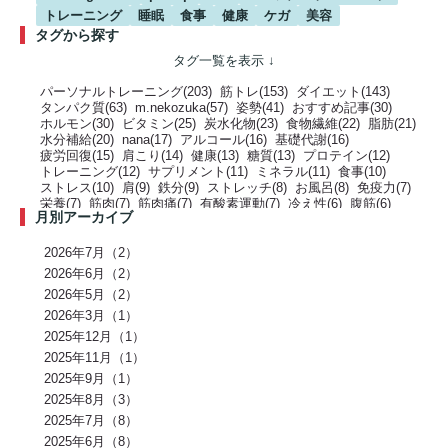
トレーニング
睡眠
食事
健康
ケガ
美容
タグから探す
パーソナルトレーニング(203)
筋トレ(153)
ダイエット(143)
タンパク質(63)
m.nekozuka(57)
姿勢(41)
おすすめ記事(30)
ホルモン(30)
ビタミン(25)
炭水化物(23)
食物繊維(22)
脂肪(21)
水分補給(20)
nana(17)
アルコール(16)
基礎代謝(16)
疲労回復(15)
肩こり(14)
健康(13)
糖質(13)
プロテイン(12)
トレーニング(12)
サプリメント(11)
ミネラル(11)
食事(10)
ストレス(10)
肩(9)
鉄分(9)
ストレッチ(8)
お風呂(8)
免疫力(7)
栄養(7)
筋肉(7)
筋肉痛(7)
有酸素運動(7)
冷え性(6)
腹筋(6)
月別アーカイブ
骨(6)
脂質(6)
カフェイン(5)
活動代謝(5)
筋肥大(5)
股関節(5)
姿勢改善(5)
パーソナルジム(5)
アミノ酸(5)
筋力トレーニング(5)
骨盤(5)
臀部(5)
水分(4)
テストステロン(4)
むくみ(4)
休息(4)
2026年7月（2）
腹圧(4)
肩甲骨(4)
反り腰(4)
自律神経(4)
チートデイ(4)
2026年6月（2）
インナーマッスル(4)
人工甘味料(4)
腰痛(3)
運動(3)
2026年5月（2）
プロポーション(3)
ブドウ糖(3)
ホメオスタシス（恒常性）(3)
エネルギー(3)
2026年3月（1）
足裏(3)
乳酸(3)
体脂肪(3)
カルシウム(3)
腕(3)
アンチエイジング(3)
熱中症(3)
GI値(3)
カロリー(3)
クエン酸(3)
2025年12月（1）
レム睡眠(3)
リラックス(3)
塩分(3)
ノンレム睡眠(3)
ケガ予防(3)
2025年11月（1）
脂肪燃焼(2)
水(2)
エモーショナルイーティング(2)
有酸素(2)
2025年9月（1）
お正月(2)
イミダペプチド(2)
ランニング(2)
ふくらはぎ(2)
減量(2)
発酵食品(2)
回復(2)
朝食(2)
睡眠(2)
脱水症状(2)
2025年8月（3）
野菜(2)
タイミング(2)
お酒(2)
風邪(2)
BIG3(2)
ウォーキング(2)
2025年7月（8）
腸内環境(2)
BCAA(2)
アウターマッスル(2)
運動神経(2)
胸椎(2)
2025年6月（8）
オートミール(2)
アクティブレスト(2)
消費カロリー(2)
夏バテ(2)