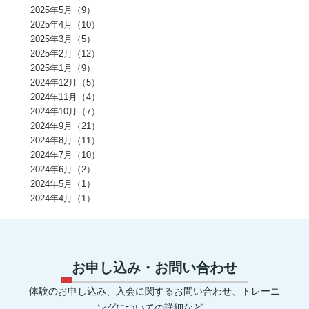
モチベーション(2)
生理(2)
炭酸水(2)
夏(2)
ぎっくり腰(2)
2025年5月（9）
マイオカイン(2)
体幹(2)
チョコレート(2)
エナジードリンク(2)
2025年4月（10）
健康寿命(2)
パンプアップ(2)
交感神経(2)
便秘(2)
乳酸菌(2)
2025年3月（5）
副交感神経(2)
肘(2)
運動不足(1)
暑さ(1)
カロリー制限(1)
クレアチン(1)
血行(1)
ローファットダイエット(1)
2025年2月（12）
糖質ダイエット(1)
食後(1)
眠い(1)
ベンチプレス(1)
食事後(1)
2025年1月（9）
ＲＭ換算(1)
緑黄色野菜(1)
食事のタイミング(1)
コンビニ(1)
2024年12月（5）
身体(1)
脂質制限(1)
丈夫(1)
DHA、EPA(1)
骨粗しょう症(1)
ビタミンD(1)
POF法(1)
怪我(1)
重心(1)
サウナ(1)
間食(1)
2024年11月（4）
筋膜(1)
コーヒー(1)
肥満(1)
免疫力向上(1)
食欲の秋(1)
2024年10月（7）
さつまいもダイエット(1)
猫背(1)
エナドリ(1)
浮腫(1)
意識(1)
2024年9月（21）
痩せる(1)
蕎麦(1)
そば(1)
引き締め(1)
可動域(1)
塩(1)
ナトリウム(1)
2024年8月（11）
胸椎の柔軟性(1)
重量(1)
三田パーソナルジム(1)
ジム(1)
効果(1)
KaPRIStudio(1)
平均寿命(1)
ジュース(1)
2024年7月（10）
飲み物(1)
レモン(1)
背骨(1)
攣る(1)
つる(1)
重さ(1)
お餅(1)
2024年6月（2）
体力(1)
太くなる(1)
五大栄養素(1)
回数(1)
タンパク質の種類(1)
2024年5月（1）
田町パーソナル(1)
ケトジェニック(1)
ケトジェニックダイエット(1)
強度(1)
便秘解消(1)
シナモン(1)
2024年4月（1）
美容(1)
むね肉(1)
鶏むね肉(1)
食べ物(1)
筋肉の付く食べ物(1)
風邪予防(1)
風邪対策(1)
腸内(1)
くびれ(1)
血流(1)
コエンザイムQ10(1)
グルコサミン(1)
POF(1)
巻き肩(1)
美肌(1)
ポリフェノール(1)
エピカテキン(1)
デトックス(1)
代謝(1)
卵白(1)
卵黄(1)
調味料(1)
グレリン(1)
フォーム(1)
ウォーミングアップ(1)
毒素(1)
コンパウンドセット法(1)
お申し込み・お問い合わせ
マイオネクチン(1)
新陳代謝(1)
リン(1)
加工肉(1)
ヨウ素(1)
レプチン(1)
アドレナリン(1)
マグネシウム(1)
肌(1)
貧血(1)
体験のお申し込み、入会に関するお問い合わせ、トレーニ
眼(1)
プロスタグランジン(1)
生理痛(1)
セロトニン(1)
健康管理(1)
添加物(1)
脚(1)
消化器官(1)
音楽(1)
プリン体(1)
ングについての詳細など、