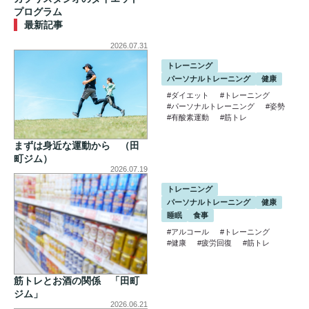
プログラム
最新記事
2026.07.31
トレーニング
パーソナルトレーニング
健康
#ダイエット
#トレーニング
#パーソナルトレーニング
#姿勢
#有酸素運動
#筋トレ
まずは身近な運動から （田
町ジム）
2026.07.19
トレーニング
パーソナルトレーニング
健康
睡眠
食事
#アルコール
#トレーニング
#健康
#疲労回復
#筋トレ
筋トレとお酒の関係 「田町
ジム」
2026.06.21