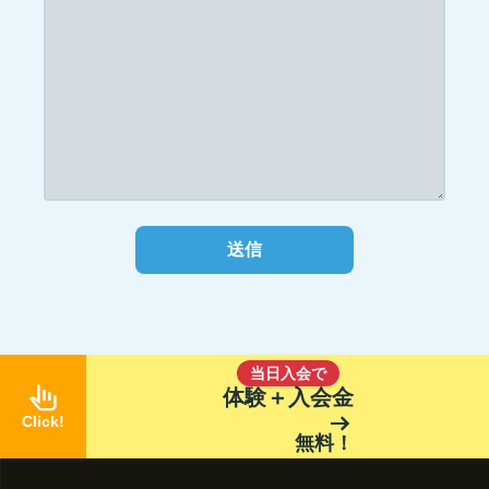
当日入会で
pan_tool_alt
体験＋入会金
arrow_right_alt
Click!
無料！