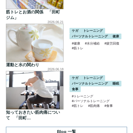
筋トレとお酒の関係 「田町
ジム」
2026.06.21
ケガ
トレーニング
パーソナルトレーニング
健康
#健康
#水分補給
#疲労回復
#筋トレ
運動と水の関わり
2026.06.18
ケガ
トレーニング
パーソナルトレーニング
睡眠
食事
#トレーニング
#パーソナルトレーニング
#筋トレ
#筋肉痛
#食事
知っておきたい筋肉痛につい
て 「田町…
Blog 一覧