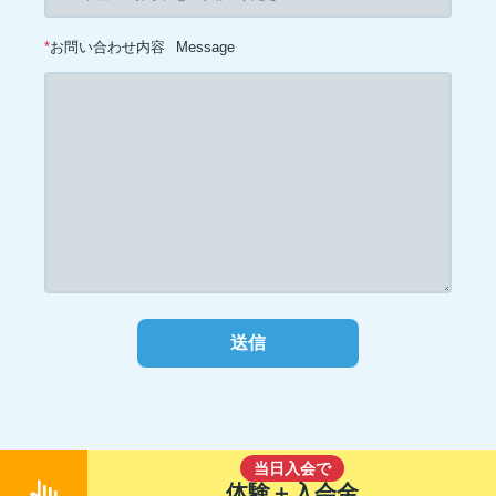
*
お問い合わせ内容
Message
当日入会で
pan_tool_alt
体験＋入会金