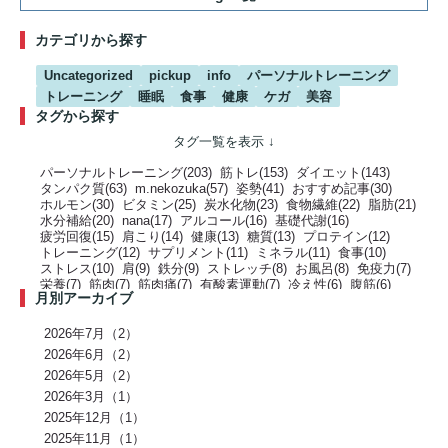
カテゴリから探す
Uncategorized
pickup
info
パーソナルトレーニング
トレーニング
睡眠
食事
健康
ケガ
美容
タグから探す
パーソナルトレーニング(203)
筋トレ(153)
ダイエット(143)
タンパク質(63)
m.nekozuka(57)
姿勢(41)
おすすめ記事(30)
ホルモン(30)
ビタミン(25)
炭水化物(23)
食物繊維(22)
脂肪(21)
水分補給(20)
nana(17)
アルコール(16)
基礎代謝(16)
疲労回復(15)
肩こり(14)
健康(13)
糖質(13)
プロテイン(12)
トレーニング(12)
サプリメント(11)
ミネラル(11)
食事(10)
ストレス(10)
肩(9)
鉄分(9)
ストレッチ(8)
お風呂(8)
免疫力(7)
栄養(7)
筋肉(7)
筋肉痛(7)
有酸素運動(7)
冷え性(6)
腹筋(6)
月別アーカイブ
骨(6)
脂質(6)
カフェイン(5)
活動代謝(5)
筋肥大(5)
股関節(5)
姿勢改善(5)
パーソナルジム(5)
アミノ酸(5)
筋力トレーニング(5)
骨盤(5)
臀部(5)
水分(4)
テストステロン(4)
むくみ(4)
休息(4)
2026年7月（2）
腹圧(4)
肩甲骨(4)
反り腰(4)
自律神経(4)
チートデイ(4)
2026年6月（2）
インナーマッスル(4)
人工甘味料(4)
腰痛(3)
運動(3)
2026年5月（2）
プロポーション(3)
ブドウ糖(3)
ホメオスタシス（恒常性）(3)
エネルギー(3)
2026年3月（1）
足裏(3)
乳酸(3)
体脂肪(3)
カルシウム(3)
腕(3)
アンチエイジング(3)
熱中症(3)
GI値(3)
カロリー(3)
クエン酸(3)
2025年12月（1）
レム睡眠(3)
リラックス(3)
塩分(3)
ノンレム睡眠(3)
ケガ予防(3)
2025年11月（1）
脂肪燃焼(2)
水(2)
エモーショナルイーティング(2)
有酸素(2)