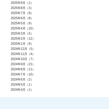
2025年9月（1）
お正月(2)
イミダペプチド(2)
ランニング(2)
ふくらはぎ(2)
減量(2)
発酵食品(2)
回復(2)
朝食(2)
睡眠(2)
脱水症状(2)
2025年8月（3）
野菜(2)
タイミング(2)
お酒(2)
風邪(2)
BIG3(2)
ウォーキング(2)
2025年7月（8）
腸内環境(2)
BCAA(2)
アウターマッスル(2)
運動神経(2)
胸椎(2)
2025年6月（8）
オートミール(2)
アクティブレスト(2)
消費カロリー(2)
夏バテ(2)
モチベーション(2)
生理(2)
炭酸水(2)
夏(2)
ぎっくり腰(2)
2025年5月（9）
マイオカイン(2)
体幹(2)
チョコレート(2)
エナジードリンク(2)
2025年4月（10）
健康寿命(2)
パンプアップ(2)
交感神経(2)
便秘(2)
乳酸菌(2)
2025年3月（5）
副交感神経(2)
肘(2)
運動不足(1)
暑さ(1)
カロリー制限(1)
クレアチン(1)
血行(1)
ローファットダイエット(1)
2025年2月（12）
糖質ダイエット(1)
食後(1)
眠い(1)
ベンチプレス(1)
食事後(1)
2025年1月（9）
ＲＭ換算(1)
緑黄色野菜(1)
食事のタイミング(1)
コンビニ(1)
2024年12月（5）
身体(1)
脂質制限(1)
丈夫(1)
DHA、EPA(1)
骨粗しょう症(1)
ビタミンD(1)
POF法(1)
怪我(1)
重心(1)
サウナ(1)
間食(1)
2024年11月（4）
筋膜(1)
コーヒー(1)
肥満(1)
免疫力向上(1)
食欲の秋(1)
2024年10月（7）
さつまいもダイエット(1)
猫背(1)
エナドリ(1)
浮腫(1)
意識(1)
2024年9月（21）
痩せる(1)
蕎麦(1)
そば(1)
引き締め(1)
可動域(1)
塩(1)
ナトリウム(1)
2024年8月（11）
胸椎の柔軟性(1)
重量(1)
三田パーソナルジム(1)
ジム(1)
効果(1)
KaPRIStudio(1)
平均寿命(1)
ジュース(1)
2024年7月（10）
飲み物(1)
レモン(1)
背骨(1)
攣る(1)
つる(1)
重さ(1)
お餅(1)
2024年6月（2）
体力(1)
太くなる(1)
五大栄養素(1)
回数(1)
タンパク質の種類(1)
2024年5月（1）
田町パーソナル(1)
ケトジェニック(1)
ケトジェニックダイエット(1)
強度(1)
便秘解消(1)
シナモン(1)
2024年4月（1）
美容(1)
むね肉(1)
鶏むね肉(1)
食べ物(1)
筋肉の付く食べ物(1)
風邪予防(1)
風邪対策(1)
腸内(1)
くびれ(1)
血流(1)
コエンザイムQ10(1)
グルコサミン(1)
POF(1)
巻き肩(1)
美肌(1)
ポリフェノール(1)
エピカテキン(1)
デトックス(1)
代謝(1)
卵白(1)
卵黄(1)
調味料(1)
グレリン(1)
フォーム(1)