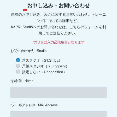
ウォーミングアップ(1)
毒素(1)
コンパウンドセット法(1)
お申し込み・お問い合わせ
マイオネクチン(1)
新陳代謝(1)
リン(1)
加工肉(1)
ヨウ素(1)
レプチン(1)
アドレナリン(1)
マグネシウム(1)
肌(1)
貧血(1)
体験のお申し込み、入会に関するお問い合わせ、トレーニ
眼(1)
プロスタグランジン(1)
生理痛(1)
セロトニン(1)
健康管理(1)
添加物(1)
脚(1)
消化器官(1)
音楽(1)
プリン体(1)
ングについての詳細など、
アイソレート(1)
ブレイグゾースト法(1)
老化防止(1)
KaPRI Studioへのお問い合わせは、こちらのフォームを利
ローテーターカフ(1)
インターバル(1)
睡眠障害(1)
カプサイシン(1)
スタミナ(1)
腰(1)
ウェイト(1)
背中(1)
膝(1)
用してご送信ください。
ジョギング(1)
アイスクリーム(1)
ココナッツオイル(1)
オートファジー(1)
グルタミン(1)
除脂肪体重(1)
善玉菌(1)
*の項目は入力必須項目となります
背筋(1)
軟水(1)
硬水(1)
セルライト(1)
食品添加物(1)
トレーニング初心者(1)
お菓子(1)
朝ごはん(1)
食事制限(1)
お問い合わせ先
Studio
成長ホルモン(1)
熱中症対策(1)
汗(1)
増量(1)
肩トレ(1)
半身浴(1)
とうもろこし(1)
AMPK(1)
筋疲労(1)
二度寝(1)
芝スタジオ（ST.Shiba）
電解質(1)
低糖質(1)
坐骨神経痛(1)
足首(1)
インスリン(1)
戸越スタジオ（ST.Togoshi）
交代浴(1)
おやつ(1)
オーバーワーク(1)
カーボディプリート(1)
レトルト食品(1)
ドロップセット(1)
パフォーマンス(1)
喫煙(1)
指定しない（Unspecified）
メラトニン(1)
バランス(1)
スクワット(1)
フコキサンチン(1)
フコイダン(1)
血糖値(1)
心拍(1)
血圧(1)
夜食(1)
*
お名前
Name
*
メールアドレス
Mail Address