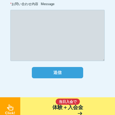
*
お問い合わせ内容
Message
当日入会で
pan_tool_alt
体験＋入会金
arrow_right_alt
Click!