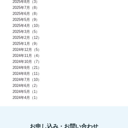
減量(2)
発酵食品(2)
回復(2)
朝食(2)
睡眠(2)
脱水症状(2)
2025年8月（3）
野菜(2)
タイミング(2)
お酒(2)
風邪(2)
BIG3(2)
ウォーキング(2)
2025年7月（8）
腸内環境(2)
BCAA(2)
アウターマッスル(2)
運動神経(2)
胸椎(2)
2025年6月（8）
オートミール(2)
アクティブレスト(2)
消費カロリー(2)
夏バテ(2)
モチベーション(2)
生理(2)
炭酸水(2)
夏(2)
ぎっくり腰(2)
2025年5月（9）
マイオカイン(2)
体幹(2)
チョコレート(2)
エナジードリンク(2)
2025年4月（10）
健康寿命(2)
パンプアップ(2)
交感神経(2)
便秘(2)
乳酸菌(2)
2025年3月（5）
副交感神経(2)
肘(2)
運動不足(1)
暑さ(1)
カロリー制限(1)
クレアチン(1)
血行(1)
ローファットダイエット(1)
2025年2月（12）
糖質ダイエット(1)
食後(1)
眠い(1)
ベンチプレス(1)
食事後(1)
2025年1月（9）
ＲＭ換算(1)
緑黄色野菜(1)
食事のタイミング(1)
コンビニ(1)
2024年12月（5）
身体(1)
脂質制限(1)
丈夫(1)
DHA、EPA(1)
骨粗しょう症(1)
ビタミンD(1)
POF法(1)
怪我(1)
重心(1)
サウナ(1)
間食(1)
2024年11月（4）
筋膜(1)
コーヒー(1)
肥満(1)
免疫力向上(1)
食欲の秋(1)
2024年10月（7）
さつまいもダイエット(1)
猫背(1)
エナドリ(1)
浮腫(1)
意識(1)
2024年9月（21）
痩せる(1)
蕎麦(1)
そば(1)
引き締め(1)
可動域(1)
塩(1)
ナトリウム(1)
2024年8月（11）
胸椎の柔軟性(1)
重量(1)
三田パーソナルジム(1)
ジム(1)
効果(1)
KaPRIStudio(1)
平均寿命(1)
ジュース(1)
2024年7月（10）
飲み物(1)
レモン(1)
背骨(1)
攣る(1)
つる(1)
重さ(1)
お餅(1)
2024年6月（2）
体力(1)
太くなる(1)
五大栄養素(1)
回数(1)
タンパク質の種類(1)
2024年5月（1）
田町パーソナル(1)
ケトジェニック(1)
ケトジェニックダイエット(1)
強度(1)
便秘解消(1)
シナモン(1)
2024年4月（1）
美容(1)
むね肉(1)
鶏むね肉(1)
食べ物(1)
筋肉の付く食べ物(1)
風邪予防(1)
風邪対策(1)
腸内(1)
くびれ(1)
血流(1)
コエンザイムQ10(1)
グルコサミン(1)
POF(1)
巻き肩(1)
美肌(1)
ポリフェノール(1)
エピカテキン(1)
デトックス(1)
代謝(1)
卵白(1)
卵黄(1)
調味料(1)
グレリン(1)
フォーム(1)
ウォーミングアップ(1)
毒素(1)
コンパウンドセット法(1)
お申し込み・お問い合わせ