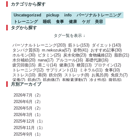
カテゴリから探す
Uncategorized
pickup
info
パーソナルトレーニング
トレーニング
睡眠
食事
健康
ケガ
美容
タグから探す
パーソナルトレーニング(203)
筋トレ(153)
ダイエット(143)
タンパク質(63)
m.nekozuka(57)
姿勢(41)
おすすめ記事(30)
ホルモン(30)
ビタミン(25)
炭水化物(23)
食物繊維(22)
脂肪(21)
水分補給(20)
nana(17)
アルコール(16)
基礎代謝(16)
疲労回復(15)
肩こり(14)
健康(13)
糖質(13)
プロテイン(12)
トレーニング(12)
サプリメント(11)
ミネラル(11)
食事(10)
ストレス(10)
肩(9)
鉄分(9)
ストレッチ(8)
お風呂(8)
免疫力(7)
栄養(7)
筋肉(7)
筋肉痛(7)
有酸素運動(7)
冷え性(6)
腹筋(6)
月別アーカイブ
骨(6)
脂質(6)
カフェイン(5)
活動代謝(5)
筋肥大(5)
股関節(5)
姿勢改善(5)
パーソナルジム(5)
アミノ酸(5)
筋力トレーニング(5)
骨盤(5)
臀部(5)
水分(4)
テストステロン(4)
むくみ(4)
休息(4)
2026年7月（2）
腹圧(4)
肩甲骨(4)
反り腰(4)
自律神経(4)
チートデイ(4)
2026年6月（2）
インナーマッスル(4)
人工甘味料(4)
腰痛(3)
運動(3)
2026年5月（2）
プロポーション(3)
ブドウ糖(3)
ホメオスタシス（恒常性）(3)
エネルギー(3)
2026年3月（1）
足裏(3)
乳酸(3)
体脂肪(3)
カルシウム(3)
腕(3)
アンチエイジング(3)
熱中症(3)
GI値(3)
カロリー(3)
クエン酸(3)
2025年12月（1）
レム睡眠(3)
リラックス(3)
塩分(3)
ノンレム睡眠(3)
ケガ予防(3)
2025年11月（1）
脂肪燃焼(2)
水(2)
エモーショナルイーティング(2)
有酸素(2)
2025年9月（1）
お正月(2)
イミダペプチド(2)
ランニング(2)
ふくらはぎ(2)