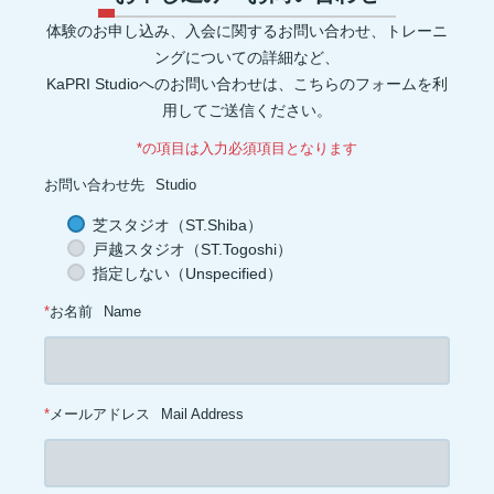
マイオネクチン(1)
新陳代謝(1)
リン(1)
加工肉(1)
ヨウ素(1)
レプチン(1)
アドレナリン(1)
マグネシウム(1)
肌(1)
貧血(1)
体験のお申し込み、入会に関するお問い合わせ、トレーニ
眼(1)
プロスタグランジン(1)
生理痛(1)
セロトニン(1)
健康管理(1)
添加物(1)
脚(1)
消化器官(1)
音楽(1)
プリン体(1)
ングについての詳細など、
アイソレート(1)
ブレイグゾースト法(1)
老化防止(1)
KaPRI Studioへのお問い合わせは、こちらのフォームを利
ローテーターカフ(1)
インターバル(1)
睡眠障害(1)
カプサイシン(1)
スタミナ(1)
腰(1)
ウェイト(1)
背中(1)
膝(1)
用してご送信ください。
ジョギング(1)
アイスクリーム(1)
ココナッツオイル(1)
オートファジー(1)
グルタミン(1)
除脂肪体重(1)
善玉菌(1)
*の項目は入力必須項目となります
背筋(1)
軟水(1)
硬水(1)
セルライト(1)
食品添加物(1)
トレーニング初心者(1)
お菓子(1)
朝ごはん(1)
食事制限(1)
お問い合わせ先
Studio
成長ホルモン(1)
熱中症対策(1)
汗(1)
増量(1)
肩トレ(1)
半身浴(1)
とうもろこし(1)
AMPK(1)
筋疲労(1)
二度寝(1)
芝スタジオ（ST.Shiba）
電解質(1)
低糖質(1)
坐骨神経痛(1)
足首(1)
インスリン(1)
戸越スタジオ（ST.Togoshi）
交代浴(1)
おやつ(1)
オーバーワーク(1)
カーボディプリート(1)
レトルト食品(1)
ドロップセット(1)
パフォーマンス(1)
喫煙(1)
指定しない（Unspecified）
メラトニン(1)
バランス(1)
スクワット(1)
フコキサンチン(1)
フコイダン(1)
血糖値(1)
心拍(1)
血圧(1)
夜食(1)
*
お名前
Name
*
メールアドレス
Mail Address