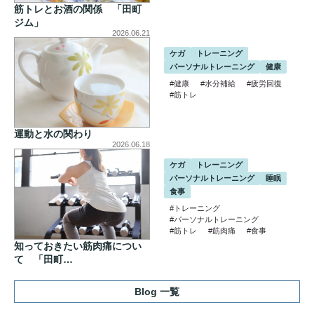
筋トレとお酒の関係 「田町
ジム」
2026.06.21
ケガ
トレーニング
パーソナルトレーニング
健康
#健康
#水分補給
#疲労回復
#筋トレ
運動と水の関わり
2026.06.18
ケガ
トレーニング
パーソナルトレーニング
睡眠
食事
#トレーニング
#パーソナルトレーニング
#筋トレ
#筋肉痛
#食事
知っておきたい筋肉痛につい
て 「田町…
Blog 一覧