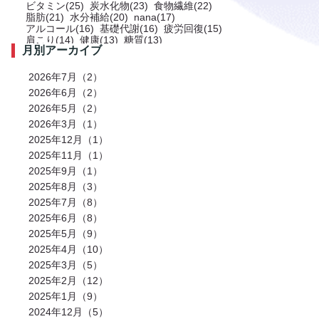
ビタミン(25)
炭水化物(23)
食物繊維(22)
脂肪(21)
水分補給(20)
nana(17)
アルコール(16)
基礎代謝(16)
疲労回復(15)
肩こり(14)
健康(13)
糖質(13)
月別アーカイブ
プロテイン(12)
トレーニング(12)
サプリメント(11)
ミネラル(11)
食事(10)
ストレス(10)
肩(9)
鉄分(9)
ストレッチ(8)
2026年7月（2）
お風呂(8)
免疫力(7)
栄養(7)
筋肉(7)
2026年6月（2）
筋肉痛(7)
有酸素運動(7)
冷え性(6)
腹筋(6)
2026年5月（2）
骨(6)
脂質(6)
カフェイン(5)
活動代謝(5)
筋肥大(5)
股関節(5)
2026年3月（1）
姿勢改善(5)
パーソナルジム(5)
2025年12月（1）
アミノ酸(5)
筋力トレーニング(5)
骨盤(5)
臀部(5)
水分(4)
テストステロン(4)
2025年11月（1）
むくみ(4)
休息(4)
腹圧(4)
肩甲骨(4)
2025年9月（1）
反り腰(4)
自律神経(4)
チートデイ(4)
2025年8月（3）
インナーマッスル(4)
人工甘味料(4)
腰痛(3)
運動(3)
プロポーション(3)
2025年7月（8）
ブドウ糖(3)
ホメオスタシス（恒常性）(3)
2025年6月（8）
エネルギー(3)
足裏(3)
乳酸(3)
体脂肪(3)
カルシウム(3)
2025年5月（9）
腕(3)
アンチエイジング(3)
熱中症(3)
GI値(3)
カロリー(3)
2025年4月（10）
クエン酸(3)
レム睡眠(3)
リラックス(3)
2025年3月（5）
塩分(3)
ノンレム睡眠(3)
ケガ予防(3)
脂肪燃焼(2)
水(2)
2025年2月（12）
エモーショナルイーティング(2)
有酸素(2)
2025年1月（9）
お正月(2)
イミダペプチド(2)
2024年12月（5）
ランニング(2)
ふくらはぎ(2)
減量(2)