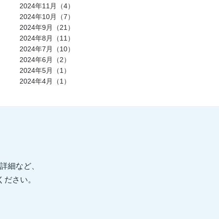
発酵食品(2)
回復(2)
朝食(2)
睡眠(2)
2024年11月（4）
脱水症状(2)
野菜(2)
タイミング(2)
2024年10月（7）
お酒(2)
風邪(2)
BIG3(2)
ウォーキング(2)
腸内環境(2)
2024年9月（21）
BCAA(2)
アウターマッスル(2)
運動神経(2)
胸椎(2)
オートミール(2)
2024年8月（11）
アクティブレスト(2)
消費カロリー(2)
2024年7月（10）
夏バテ(2)
モチベーション(2)
生理(2)
炭酸水(2)
夏(2)
ぎっくり腰(2)
2024年6月（2）
マイオカイン(2)
体幹(2)
チョコレート(2)
2024年5月（1）
エナジードリンク(2)
健康寿命(2)
2024年4月（1）
パンプアップ(2)
交感神経(2)
便秘(2)
乳酸菌(2)
副交感神経(2)
肘(2)
運動不足(1)
暑さ(1)
カロリー制限(1)
クレアチン(1)
血行(1)
ローファットダイエット(1)
糖質ダイエット(1)
食後(1)
眠い(1)
ベンチプレス(1)
食事後(1)
ＲＭ換算(1)
緑黄色野菜(1)
食事のタイミング(1)
コンビニ(1)
身体(1)
脂質制限(1)
丈夫(1)
DHA、EPA(1)
骨粗しょう症(1)
ビタミンD(1)
POF法(1)
怪我(1)
重心(1)
詳細など、
サウナ(1)
間食(1)
筋膜(1)
コーヒー(1)
肥満(1)
免疫力向上(1)
食欲の秋(1)
信ください。
さつまいもダイエット(1)
猫背(1)
エナドリ(1)
浮腫(1)
意識(1)
痩せる(1)
蕎麦(1)
そば(1)
引き締め(1)
可動域(1)
塩(1)
ナトリウム(1)
胸椎の柔軟性(1)
重量(1)
三田パーソナルジム(1)
ジム(1)