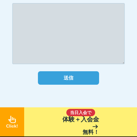
当日入会で
pan_tool_alt
体験＋入会金
arrow_right_alt
Click!
無料！