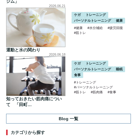
ジム」
2026.06.21
ケガ
トレーニング
パーソナルトレーニング
健康
#健康
#水分補給
#疲労回復
#筋トレ
運動と水の関わり
2026.06.18
ケガ
トレーニング
パーソナルトレーニング
睡眠
食事
#トレーニング
#パーソナルトレーニング
#筋トレ
#筋肉痛
#食事
知っておきたい筋肉痛につい
て 「田町…
Blog 一覧
カテゴリから探す