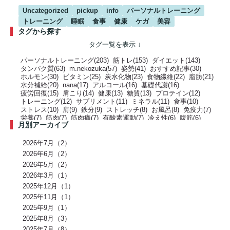
Uncategorized
pickup
info
パーソナルトレーニング
トレーニング
睡眠
食事
健康
ケガ
美容
タグから探す
パーソナルトレーニング(203)
筋トレ(153)
ダイエット(143)
タンパク質(63)
m.nekozuka(57)
姿勢(41)
おすすめ記事(30)
ホルモン(30)
ビタミン(25)
炭水化物(23)
食物繊維(22)
脂肪(21)
水分補給(20)
nana(17)
アルコール(16)
基礎代謝(16)
疲労回復(15)
肩こり(14)
健康(13)
糖質(13)
プロテイン(12)
トレーニング(12)
サプリメント(11)
ミネラル(11)
食事(10)
ストレス(10)
肩(9)
鉄分(9)
ストレッチ(8)
お風呂(8)
免疫力(7)
栄養(7)
筋肉(7)
筋肉痛(7)
有酸素運動(7)
冷え性(6)
腹筋(6)
月別アーカイブ
骨(6)
脂質(6)
カフェイン(5)
活動代謝(5)
筋肥大(5)
股関節(5)
姿勢改善(5)
パーソナルジム(5)
アミノ酸(5)
筋力トレーニング(5)
骨盤(5)
臀部(5)
水分(4)
テストステロン(4)
むくみ(4)
休息(4)
2026年7月（2）
腹圧(4)
肩甲骨(4)
反り腰(4)
自律神経(4)
チートデイ(4)
2026年6月（2）
インナーマッスル(4)
人工甘味料(4)
腰痛(3)
運動(3)
2026年5月（2）
プロポーション(3)
ブドウ糖(3)
ホメオスタシス（恒常性）(3)
エネルギー(3)
2026年3月（1）
足裏(3)
乳酸(3)
体脂肪(3)
カルシウム(3)
腕(3)
アンチエイジング(3)
熱中症(3)
GI値(3)
カロリー(3)
クエン酸(3)
2025年12月（1）
レム睡眠(3)
リラックス(3)
塩分(3)
ノンレム睡眠(3)
ケガ予防(3)
2025年11月（1）
脂肪燃焼(2)
水(2)
エモーショナルイーティング(2)
有酸素(2)
2025年9月（1）
お正月(2)
イミダペプチド(2)
ランニング(2)
ふくらはぎ(2)
減量(2)
発酵食品(2)
回復(2)
朝食(2)
睡眠(2)
脱水症状(2)
2025年8月（3）
野菜(2)
タイミング(2)
お酒(2)
風邪(2)
BIG3(2)
ウォーキング(2)
2025年7月（8）