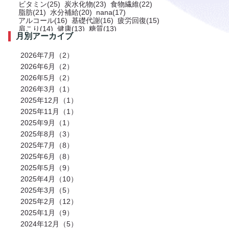
ビタミン(25)
炭水化物(23)
食物繊維(22)
脂肪(21)
水分補給(20)
nana(17)
アルコール(16)
基礎代謝(16)
疲労回復(15)
肩こり(14)
健康(13)
糖質(13)
月別アーカイブ
プロテイン(12)
トレーニング(12)
サプリメント(11)
ミネラル(11)
食事(10)
ストレス(10)
肩(9)
鉄分(9)
ストレッチ(8)
2026年7月（2）
お風呂(8)
免疫力(7)
栄養(7)
筋肉(7)
2026年6月（2）
筋肉痛(7)
有酸素運動(7)
冷え性(6)
腹筋(6)
2026年5月（2）
骨(6)
脂質(6)
カフェイン(5)
活動代謝(5)
筋肥大(5)
股関節(5)
2026年3月（1）
姿勢改善(5)
パーソナルジム(5)
2025年12月（1）
アミノ酸(5)
筋力トレーニング(5)
骨盤(5)
臀部(5)
水分(4)
テストステロン(4)
2025年11月（1）
むくみ(4)
休息(4)
腹圧(4)
肩甲骨(4)
2025年9月（1）
反り腰(4)
自律神経(4)
チートデイ(4)
2025年8月（3）
インナーマッスル(4)
人工甘味料(4)
腰痛(3)
運動(3)
プロポーション(3)
2025年7月（8）
ブドウ糖(3)
ホメオスタシス（恒常性）(3)
2025年6月（8）
エネルギー(3)
足裏(3)
乳酸(3)
体脂肪(3)
カルシウム(3)
2025年5月（9）
腕(3)
アンチエイジング(3)
熱中症(3)
GI値(3)
カロリー(3)
2025年4月（10）
クエン酸(3)
レム睡眠(3)
リラックス(3)
2025年3月（5）
塩分(3)
ノンレム睡眠(3)
ケガ予防(3)
脂肪燃焼(2)
水(2)
2025年2月（12）
エモーショナルイーティング(2)
有酸素(2)
2025年1月（9）
お正月(2)
イミダペプチド(2)
2024年12月（5）
ランニング(2)
ふくらはぎ(2)
減量(2)