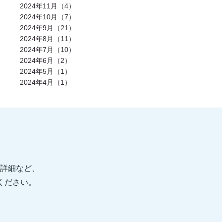
発酵食品(2)
回復(2)
朝食(2)
睡眠(2)
2024年11月（4）
脱水症状(2)
野菜(2)
タイミング(2)
2024年10月（7）
お酒(2)
風邪(2)
BIG3(2)
ウォーキング(2)
腸内環境(2)
2024年9月（21）
BCAA(2)
アウターマッスル(2)
運動神経(2)
胸椎(2)
オートミール(2)
2024年8月（11）
アクティブレスト(2)
消費カロリー(2)
2024年7月（10）
夏バテ(2)
モチベーション(2)
生理(2)
炭酸水(2)
夏(2)
ぎっくり腰(2)
2024年6月（2）
マイオカイン(2)
体幹(2)
チョコレート(2)
2024年5月（1）
エナジードリンク(2)
健康寿命(2)
2024年4月（1）
パンプアップ(2)
交感神経(2)
便秘(2)
乳酸菌(2)
副交感神経(2)
肘(2)
運動不足(1)
暑さ(1)
カロリー制限(1)
クレアチン(1)
血行(1)
ローファットダイエット(1)
糖質ダイエット(1)
食後(1)
眠い(1)
ベンチプレス(1)
食事後(1)
ＲＭ換算(1)
緑黄色野菜(1)
食事のタイミング(1)
コンビニ(1)
身体(1)
脂質制限(1)
丈夫(1)
DHA、EPA(1)
骨粗しょう症(1)
ビタミンD(1)
POF法(1)
怪我(1)
重心(1)
詳細など、
サウナ(1)
間食(1)
筋膜(1)
コーヒー(1)
肥満(1)
免疫力向上(1)
食欲の秋(1)
信ください。
さつまいもダイエット(1)
猫背(1)
エナドリ(1)
浮腫(1)
意識(1)
痩せる(1)
蕎麦(1)
そば(1)
引き締め(1)
可動域(1)
塩(1)
ナトリウム(1)
胸椎の柔軟性(1)
重量(1)
三田パーソナルジム(1)
ジム(1)