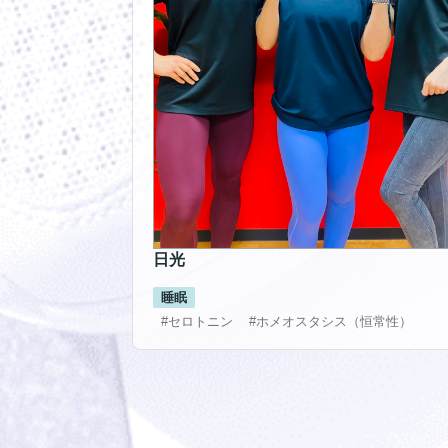
日光
睡眠
#セロトニン
#ホメオスタシス（恒常性）