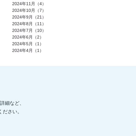
発酵食品(2)
回復(2)
朝食(2)
睡眠(2)
2024年11月（4）
脱水症状(2)
野菜(2)
タイミング(2)
2024年10月（7）
お酒(2)
風邪(2)
BIG3(2)
ウォーキング(2)
腸内環境(2)
2024年9月（21）
BCAA(2)
アウターマッスル(2)
運動神経(2)
胸椎(2)
オートミール(2)
2024年8月（11）
アクティブレスト(2)
消費カロリー(2)
2024年7月（10）
夏バテ(2)
モチベーション(2)
生理(2)
炭酸水(2)
夏(2)
ぎっくり腰(2)
2024年6月（2）
マイオカイン(2)
体幹(2)
チョコレート(2)
2024年5月（1）
エナジードリンク(2)
健康寿命(2)
2024年4月（1）
パンプアップ(2)
交感神経(2)
便秘(2)
乳酸菌(2)
副交感神経(2)
肘(2)
運動不足(1)
暑さ(1)
カロリー制限(1)
クレアチン(1)
血行(1)
ローファットダイエット(1)
糖質ダイエット(1)
食後(1)
眠い(1)
ベンチプレス(1)
食事後(1)
ＲＭ換算(1)
緑黄色野菜(1)
食事のタイミング(1)
コンビニ(1)
身体(1)
脂質制限(1)
丈夫(1)
DHA、EPA(1)
骨粗しょう症(1)
ビタミンD(1)
POF法(1)
怪我(1)
重心(1)
詳細など、
サウナ(1)
間食(1)
筋膜(1)
コーヒー(1)
肥満(1)
免疫力向上(1)
食欲の秋(1)
信ください。
さつまいもダイエット(1)
猫背(1)
エナドリ(1)
浮腫(1)
意識(1)
痩せる(1)
蕎麦(1)
そば(1)
引き締め(1)
可動域(1)
塩(1)
ナトリウム(1)
胸椎の柔軟性(1)
重量(1)
三田パーソナルジム(1)
ジム(1)