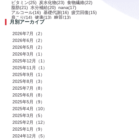
ビタミン(25)
炭水化物(23)
食物繊維(22)
脂肪(21)
水分補給(20)
nana(17)
アルコール(16)
基礎代謝(16)
疲労回復(15)
肩こり(14)
健康(13)
糖質(13)
月別アーカイブ
プロテイン(12)
トレーニング(12)
サプリメント(11)
ミネラル(11)
食事(10)
ストレス(10)
肩(9)
鉄分(9)
ストレッチ(8)
2026年7月（2）
お風呂(8)
免疫力(7)
栄養(7)
筋肉(7)
2026年6月（2）
筋肉痛(7)
有酸素運動(7)
冷え性(6)
腹筋(6)
2026年5月（2）
骨(6)
脂質(6)
カフェイン(5)
活動代謝(5)
筋肥大(5)
股関節(5)
2026年3月（1）
姿勢改善(5)
パーソナルジム(5)
2025年12月（1）
アミノ酸(5)
筋力トレーニング(5)
骨盤(5)
臀部(5)
水分(4)
テストステロン(4)
2025年11月（1）
むくみ(4)
休息(4)
腹圧(4)
肩甲骨(4)
2025年9月（1）
反り腰(4)
自律神経(4)
チートデイ(4)
2025年8月（3）
インナーマッスル(4)
人工甘味料(4)
腰痛(3)
運動(3)
プロポーション(3)
2025年7月（8）
ブドウ糖(3)
ホメオスタシス（恒常性）(3)
2025年6月（8）
エネルギー(3)
足裏(3)
乳酸(3)
体脂肪(3)
カルシウム(3)
2025年5月（9）
腕(3)
アンチエイジング(3)
熱中症(3)
GI値(3)
カロリー(3)
2025年4月（10）
クエン酸(3)
レム睡眠(3)
リラックス(3)
2025年3月（5）
塩分(3)
ノンレム睡眠(3)
ケガ予防(3)
脂肪燃焼(2)
水(2)
2025年2月（12）
エモーショナルイーティング(2)
有酸素(2)
2025年1月（9）
お正月(2)
イミダペプチド(2)
2024年12月（5）
ランニング(2)
ふくらはぎ(2)
減量(2)