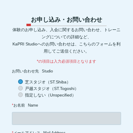
コエンザイムQ10(1)
グルコサミン(1)
POF(1)
巻き肩(1)
美肌(1)
ポリフェノール(1)
エピカテキン(1)
デトックス(1)
代謝(1)
卵白(1)
卵黄(1)
調味料(1)
グレリン(1)
フォーム(1)
ウォーミングアップ(1)
毒素(1)
コンパウンドセット法(1)
お申し込み・お問い合わせ
マイオネクチン(1)
新陳代謝(1)
リン(1)
加工肉(1)
ヨウ素(1)
レプチン(1)
アドレナリン(1)
マグネシウム(1)
肌(1)
貧血(1)
体験のお申し込み、入会に関するお問い合わせ、トレーニ
眼(1)
プロスタグランジン(1)
生理痛(1)
セロトニン(1)
健康管理(1)
添加物(1)
脚(1)
消化器官(1)
音楽(1)
プリン体(1)
ングについての詳細など、
アイソレート(1)
ブレイグゾースト法(1)
老化防止(1)
KaPRI Studioへのお問い合わせは、こちらのフォームを利
ローテーターカフ(1)
インターバル(1)
睡眠障害(1)
カプサイシン(1)
スタミナ(1)
腰(1)
ウェイト(1)
背中(1)
膝(1)
用してご送信ください。
ジョギング(1)
アイスクリーム(1)
ココナッツオイル(1)
オートファジー(1)
グルタミン(1)
除脂肪体重(1)
善玉菌(1)
*の項目は入力必須項目となります
背筋(1)
軟水(1)
硬水(1)
セルライト(1)
食品添加物(1)
トレーニング初心者(1)
お菓子(1)
朝ごはん(1)
食事制限(1)
お問い合わせ先
Studio
成長ホルモン(1)
熱中症対策(1)
汗(1)
増量(1)
肩トレ(1)
半身浴(1)
とうもろこし(1)
AMPK(1)
筋疲労(1)
二度寝(1)
芝スタジオ（ST.Shiba）
電解質(1)
低糖質(1)
坐骨神経痛(1)
足首(1)
インスリン(1)
戸越スタジオ（ST.Togoshi）
交代浴(1)
おやつ(1)
オーバーワーク(1)
カーボディプリート(1)
レトルト食品(1)
ドロップセット(1)
パフォーマンス(1)
喫煙(1)
指定しない（Unspecified）
メラトニン(1)
バランス(1)
スクワット(1)
フコキサンチン(1)
フコイダン(1)
血糖値(1)
心拍(1)
血圧(1)
夜食(1)
*
お名前
Name
*
メールアドレス
Mail Address