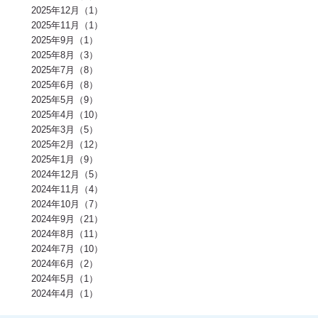
アンチエイジング(3)
熱中症(3)
GI値(3)
カロリー(3)
クエン酸(3)
2025年12月（1）
レム睡眠(3)
リラックス(3)
塩分(3)
ノンレム睡眠(3)
ケガ予防(3)
2025年11月（1）
脂肪燃焼(2)
水(2)
エモーショナルイーティング(2)
有酸素(2)
2025年9月（1）
お正月(2)
イミダペプチド(2)
ランニング(2)
ふくらはぎ(2)
減量(2)
発酵食品(2)
回復(2)
朝食(2)
睡眠(2)
脱水症状(2)
2025年8月（3）
野菜(2)
タイミング(2)
お酒(2)
風邪(2)
BIG3(2)
ウォーキング(2)
2025年7月（8）
腸内環境(2)
BCAA(2)
アウターマッスル(2)
運動神経(2)
胸椎(2)
2025年6月（8）
オートミール(2)
アクティブレスト(2)
消費カロリー(2)
夏バテ(2)
モチベーション(2)
生理(2)
炭酸水(2)
夏(2)
ぎっくり腰(2)
2025年5月（9）
マイオカイン(2)
体幹(2)
チョコレート(2)
エナジードリンク(2)
2025年4月（10）
健康寿命(2)
パンプアップ(2)
交感神経(2)
便秘(2)
乳酸菌(2)
2025年3月（5）
副交感神経(2)
肘(2)
運動不足(1)
暑さ(1)
カロリー制限(1)
クレアチン(1)
血行(1)
ローファットダイエット(1)
2025年2月（12）
糖質ダイエット(1)
食後(1)
眠い(1)
ベンチプレス(1)
食事後(1)
2025年1月（9）
ＲＭ換算(1)
緑黄色野菜(1)
食事のタイミング(1)
コンビニ(1)
2024年12月（5）
身体(1)
脂質制限(1)
丈夫(1)
DHA、EPA(1)
骨粗しょう症(1)
ビタミンD(1)
POF法(1)
怪我(1)
重心(1)
サウナ(1)
間食(1)
2024年11月（4）
筋膜(1)
コーヒー(1)
肥満(1)
免疫力向上(1)
食欲の秋(1)
2024年10月（7）
さつまいもダイエット(1)
猫背(1)
エナドリ(1)
浮腫(1)
意識(1)
2024年9月（21）
痩せる(1)
蕎麦(1)
そば(1)
引き締め(1)
可動域(1)
塩(1)
ナトリウム(1)
2024年8月（11）
胸椎の柔軟性(1)
重量(1)
三田パーソナルジム(1)
ジム(1)
効果(1)
KaPRIStudio(1)
平均寿命(1)
ジュース(1)
2024年7月（10）
飲み物(1)
レモン(1)
背骨(1)
攣る(1)
つる(1)
重さ(1)
お餅(1)
2024年6月（2）
体力(1)
太くなる(1)
五大栄養素(1)
回数(1)
タンパク質の種類(1)
2024年5月（1）
田町パーソナル(1)
ケトジェニック(1)
ケトジェニックダイエット(1)
強度(1)
便秘解消(1)
シナモン(1)
2024年4月（1）
美容(1)
むね肉(1)
鶏むね肉(1)
食べ物(1)
筋肉の付く食べ物(1)
風邪予防(1)
風邪対策(1)
腸内(1)
くびれ(1)
血流(1)