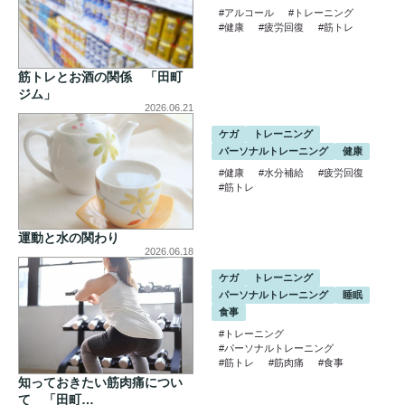
#アルコール
#トレーニング
#健康
#疲労回復
#筋トレ
筋トレとお酒の関係 「田町
ジム」
2026.06.21
ケガ
トレーニング
パーソナルトレーニング
健康
#健康
#水分補給
#疲労回復
#筋トレ
運動と水の関わり
2026.06.18
ケガ
トレーニング
パーソナルトレーニング
睡眠
食事
#トレーニング
#パーソナルトレーニング
#筋トレ
#筋肉痛
#食事
知っておきたい筋肉痛につい
て 「田町…