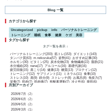
Blog 一覧
カテゴリから探す
Uncategorized
pickup
info
パーソナルトレーニング
トレーニング
睡眠
食事
健康
ケガ
美容
タグから探す
パーソナルトレーニング(203)
筋トレ(153)
ダイエット(143)
タンパク質(63)
m.nekozuka(57)
姿勢(41)
おすすめ記事(30)
ホルモン(30)
ビタミン(25)
炭水化物(23)
食物繊維(22)
脂肪(21)
水分補給(20)
nana(17)
アルコール(16)
基礎代謝(16)
疲労回復(15)
肩こり(14)
健康(13)
糖質(13)
プロテイン(12)
トレーニング(12)
サプリメント(11)
ミネラル(11)
食事(10)
ストレス(10)
肩(9)
鉄分(9)
ストレッチ(8)
お風呂(8)
免疫力(7)
栄養(7)
筋肉(7)
筋肉痛(7)
有酸素運動(7)
冷え性(6)
腹筋(6)
月別アーカイブ
骨(6)
脂質(6)
カフェイン(5)
活動代謝(5)
筋肥大(5)
股関節(5)
姿勢改善(5)
パーソナルジム(5)
アミノ酸(5)
筋力トレーニング(5)
骨盤(5)
臀部(5)
水分(4)
テストステロン(4)
むくみ(4)
休息(4)
2026年7月（2）
腹圧(4)
肩甲骨(4)
反り腰(4)
自律神経(4)
チートデイ(4)
2026年6月（2）
インナーマッスル(4)
人工甘味料(4)
腰痛(3)
運動(3)
2026年5月（2）
プロポーション(3)
ブドウ糖(3)
ホメオスタシス（恒常性）(3)
エネルギー(3)
2026年3月（1）
足裏(3)
乳酸(3)
体脂肪(3)
カルシウム(3)
腕(3)