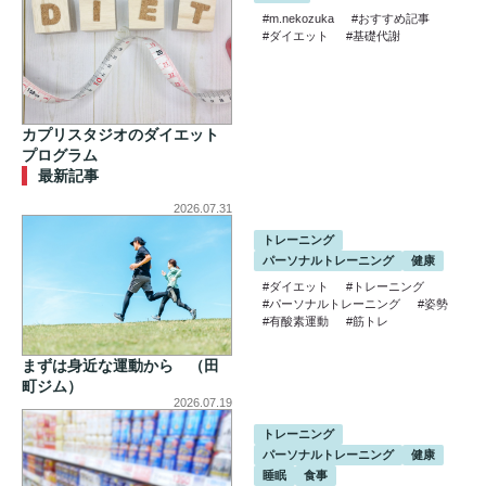
#m.nekozuka
#おすすめ記事
#ダイエット
#基礎代謝
カプリスタジオのダイエット
プログラム
最新記事
2026.07.31
トレーニング
パーソナルトレーニング
健康
#ダイエット
#トレーニング
#パーソナルトレーニング
#姿勢
#有酸素運動
#筋トレ
まずは身近な運動から （田
町ジム）
2026.07.19
トレーニング
パーソナルトレーニング
健康
睡眠
食事