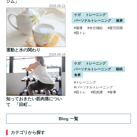
ジム」
2026.06.21
ケガ
トレーニング
パーソナルトレーニング
健康
#健康
#水分補給
#疲労回復
#筋トレ
運動と水の関わり
2026.06.18
ケガ
トレーニング
パーソナルトレーニング
睡眠
食事
#トレーニング
#パーソナルトレーニング
#筋トレ
#筋肉痛
#食事
知っておきたい筋肉痛につい
て 「田町…
Blog 一覧
カテゴリから探す