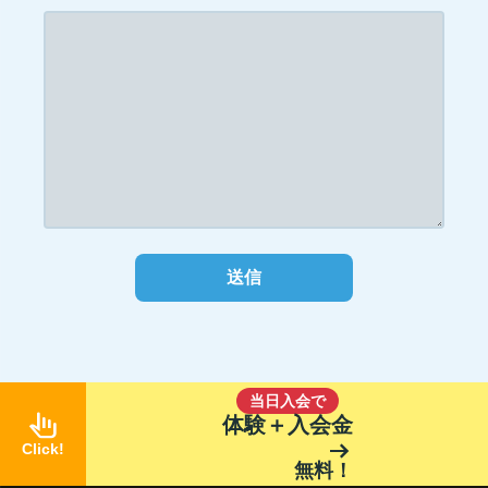
当日入会で
pan_tool_alt
体験＋入会金
arrow_right_alt
Click!
無料！