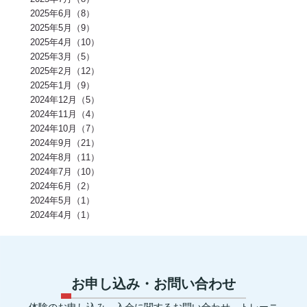
腸内環境(2)
BCAA(2)
アウターマッスル(2)
運動神経(2)
胸椎(2)
2025年6月（8）
オートミール(2)
アクティブレスト(2)
消費カロリー(2)
夏バテ(2)
モチベーション(2)
生理(2)
炭酸水(2)
夏(2)
ぎっくり腰(2)
2025年5月（9）
マイオカイン(2)
体幹(2)
チョコレート(2)
エナジードリンク(2)
2025年4月（10）
健康寿命(2)
パンプアップ(2)
交感神経(2)
便秘(2)
乳酸菌(2)
2025年3月（5）
副交感神経(2)
肘(2)
運動不足(1)
暑さ(1)
カロリー制限(1)
クレアチン(1)
血行(1)
ローファットダイエット(1)
2025年2月（12）
糖質ダイエット(1)
食後(1)
眠い(1)
ベンチプレス(1)
食事後(1)
2025年1月（9）
ＲＭ換算(1)
緑黄色野菜(1)
食事のタイミング(1)
コンビニ(1)
2024年12月（5）
身体(1)
脂質制限(1)
丈夫(1)
DHA、EPA(1)
骨粗しょう症(1)
ビタミンD(1)
POF法(1)
怪我(1)
重心(1)
サウナ(1)
間食(1)
2024年11月（4）
筋膜(1)
コーヒー(1)
肥満(1)
免疫力向上(1)
食欲の秋(1)
2024年10月（7）
さつまいもダイエット(1)
猫背(1)
エナドリ(1)
浮腫(1)
意識(1)
2024年9月（21）
痩せる(1)
蕎麦(1)
そば(1)
引き締め(1)
可動域(1)
塩(1)
ナトリウム(1)
2024年8月（11）
胸椎の柔軟性(1)
重量(1)
三田パーソナルジム(1)
ジム(1)
効果(1)
KaPRIStudio(1)
平均寿命(1)
ジュース(1)
2024年7月（10）
飲み物(1)
レモン(1)
背骨(1)
攣る(1)
つる(1)
重さ(1)
お餅(1)
2024年6月（2）
体力(1)
太くなる(1)
五大栄養素(1)
回数(1)
タンパク質の種類(1)
2024年5月（1）
田町パーソナル(1)
ケトジェニック(1)
ケトジェニックダイエット(1)
強度(1)
便秘解消(1)
シナモン(1)
2024年4月（1）
美容(1)
むね肉(1)
鶏むね肉(1)
食べ物(1)
筋肉の付く食べ物(1)
風邪予防(1)
風邪対策(1)
腸内(1)
くびれ(1)
血流(1)
コエンザイムQ10(1)
グルコサミン(1)
POF(1)
巻き肩(1)
美肌(1)
ポリフェノール(1)
エピカテキン(1)
デトックス(1)
代謝(1)
卵白(1)
卵黄(1)
調味料(1)
グレリン(1)
フォーム(1)
ウォーミングアップ(1)
毒素(1)
コンパウンドセット法(1)
お申し込み・お問い合わせ
マイオネクチン(1)
新陳代謝(1)
リン(1)
加工肉(1)
ヨウ素(1)
レプチン(1)
アドレナリン(1)
マグネシウム(1)
肌(1)
貧血(1)