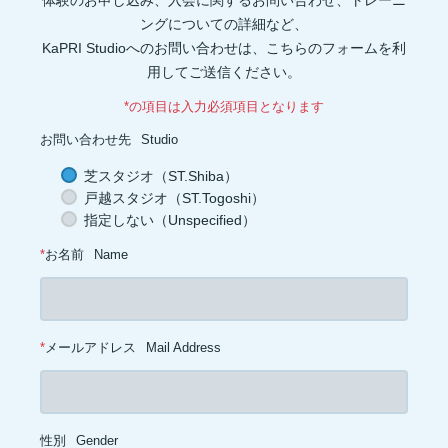
体験のお申し込み、入会に関するお問い合わせ、トレーニ
眼(1)
プロスタグランジン(1)
生理痛(1)
セロトニン(1)
健康管理(1)
添加物(1)
脚(1)
消化器官(1)
音楽(1)
プリン体(1)
ングについての詳細など、
アイソレート(1)
ブレイグゾースト法(1)
老化防止(1)
KaPRI Studioへのお問い合わせは、こちらのフォームを利
ローテーターカフ(1)
インターバル(1)
睡眠障害(1)
カプサイシン(1)
スタミナ(1)
腰(1)
ウェイト(1)
背中(1)
膝(1)
用してご送信ください。
ジョギング(1)
アイスクリーム(1)
ココナッツオイル(1)
オートファジー(1)
グルタミン(1)
除脂肪体重(1)
善玉菌(1)
*の項目は入力必須項目となります
背筋(1)
軟水(1)
硬水(1)
セルライト(1)
食品添加物(1)
トレーニング初心者(1)
お菓子(1)
朝ごはん(1)
食事制限(1)
お問い合わせ先
Studio
成長ホルモン(1)
熱中症対策(1)
汗(1)
増量(1)
肩トレ(1)
半身浴(1)
とうもろこし(1)
AMPK(1)
筋疲労(1)
二度寝(1)
芝スタジオ（ST.Shiba）
電解質(1)
低糖質(1)
坐骨神経痛(1)
足首(1)
インスリン(1)
戸越スタジオ（ST.Togoshi）
交代浴(1)
おやつ(1)
オーバーワーク(1)
カーボディプリート(1)
レトルト食品(1)
ドロップセット(1)
パフォーマンス(1)
喫煙(1)
指定しない（Unspecified）
メラトニン(1)
バランス(1)
スクワット(1)
フコキサンチン(1)
フコイダン(1)
血糖値(1)
心拍(1)
血圧(1)
夜食(1)
*
お名前
Name
*
メールアドレス
Mail Address
性別
Gender