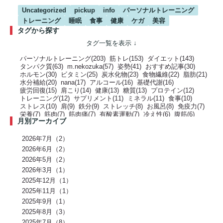
Uncategorized
pickup
info
パーソナルトレーニング
トレーニング
睡眠
食事
健康
ケガ
美容
タグから探す
パーソナルトレーニング(203)
筋トレ(153)
ダイエット(143)
タンパク質(63)
m.nekozuka(57)
姿勢(41)
おすすめ記事(30)
ホルモン(30)
ビタミン(25)
炭水化物(23)
食物繊維(22)
脂肪(21)
水分補給(20)
nana(17)
アルコール(16)
基礎代謝(16)
疲労回復(15)
肩こり(14)
健康(13)
糖質(13)
プロテイン(12)
トレーニング(12)
サプリメント(11)
ミネラル(11)
食事(10)
ストレス(10)
肩(9)
鉄分(9)
ストレッチ(8)
お風呂(8)
免疫力(7)
栄養(7)
筋肉(7)
筋肉痛(7)
有酸素運動(7)
冷え性(6)
腹筋(6)
月別アーカイブ
骨(6)
脂質(6)
カフェイン(5)
活動代謝(5)
筋肥大(5)
股関節(5)
姿勢改善(5)
パーソナルジム(5)
アミノ酸(5)
筋力トレーニング(5)
骨盤(5)
臀部(5)
水分(4)
テストステロン(4)
むくみ(4)
休息(4)
2026年7月（2）
腹圧(4)
肩甲骨(4)
反り腰(4)
自律神経(4)
チートデイ(4)
2026年6月（2）
インナーマッスル(4)
人工甘味料(4)
腰痛(3)
運動(3)
2026年5月（2）
プロポーション(3)
ブドウ糖(3)
ホメオスタシス（恒常性）(3)
エネルギー(3)
2026年3月（1）
足裏(3)
乳酸(3)
体脂肪(3)
カルシウム(3)
腕(3)
アンチエイジング(3)
熱中症(3)
GI値(3)
カロリー(3)
クエン酸(3)
2025年12月（1）
レム睡眠(3)
リラックス(3)
塩分(3)
ノンレム睡眠(3)
ケガ予防(3)
2025年11月（1）
脂肪燃焼(2)
水(2)
エモーショナルイーティング(2)
有酸素(2)
2025年9月（1）
お正月(2)
イミダペプチド(2)
ランニング(2)
ふくらはぎ(2)
減量(2)
発酵食品(2)
回復(2)
朝食(2)
睡眠(2)
脱水症状(2)
2025年8月（3）
野菜(2)
タイミング(2)
お酒(2)
風邪(2)
BIG3(2)
ウォーキング(2)
2025年7月（8）