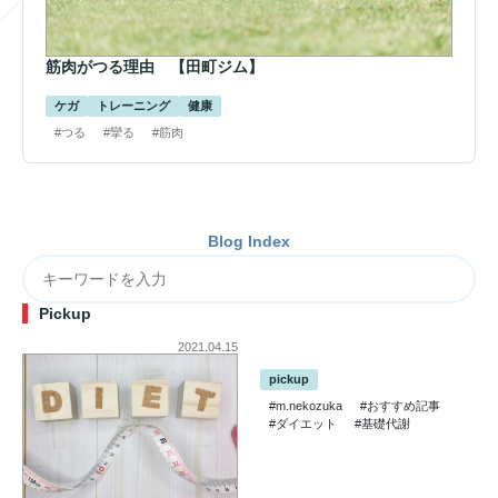
筋肉がつる理由 【田町ジム】
ケガ
トレーニング
健康
#つる
#攣る
#筋肉
Blog Index
Pickup
2021.04.15
pickup
#m.nekozuka
#おすすめ記事
#ダイエット
#基礎代謝