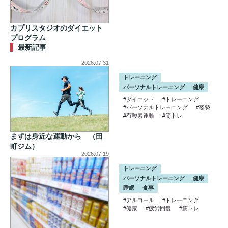
カプリスタジオのダイエット
プログラム
最新記事
2026.07.31
トレーニング
パーソナルトレーニング
健康
#ダイエット
#トレーニング
#パーソナルトレーニング
#姿勢
#有酸素運動
#筋トレ
まずは身近な運動から （田
町ジム）
2026.07.19
トレーニング
パーソナルトレーニング
健康
睡眠
食事
#アルコール
#トレーニング
#健康
#疲労回復
#筋トレ