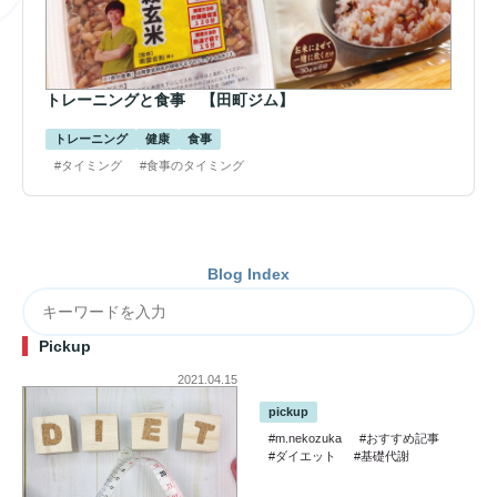
トレーニングと食事 【田町ジム】
トレーニング
健康
食事
#タイミング
#食事のタイミング
Blog Index
Pickup
2021.04.15
pickup
#m.nekozuka
#おすすめ記事
#ダイエット
#基礎代謝