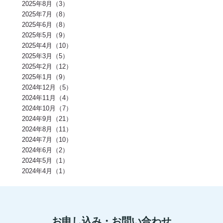
減量(2)
発酵食品(2)
回復(2)
朝食(2)
睡眠(2)
脱水症状(2)
2025年8月（3）
野菜(2)
タイミング(2)
お酒(2)
風邪(2)
BIG3(2)
ウォーキング(2)
2025年7月（8）
腸内環境(2)
BCAA(2)
アウターマッスル(2)
運動神経(2)
胸椎(2)
2025年6月（8）
オートミール(2)
アクティブレスト(2)
消費カロリー(2)
夏バテ(2)
モチベーション(2)
生理(2)
炭酸水(2)
夏(2)
ぎっくり腰(2)
2025年5月（9）
マイオカイン(2)
体幹(2)
チョコレート(2)
エナジードリンク(2)
2025年4月（10）
健康寿命(2)
パンプアップ(2)
交感神経(2)
便秘(2)
乳酸菌(2)
2025年3月（5）
副交感神経(2)
肘(2)
運動不足(1)
暑さ(1)
カロリー制限(1)
クレアチン(1)
血行(1)
ローファットダイエット(1)
2025年2月（12）
糖質ダイエット(1)
食後(1)
眠い(1)
ベンチプレス(1)
食事後(1)
2025年1月（9）
ＲＭ換算(1)
緑黄色野菜(1)
食事のタイミング(1)
コンビニ(1)
2024年12月（5）
身体(1)
脂質制限(1)
丈夫(1)
DHA、EPA(1)
骨粗しょう症(1)
ビタミンD(1)
POF法(1)
怪我(1)
重心(1)
サウナ(1)
間食(1)
2024年11月（4）
筋膜(1)
コーヒー(1)
肥満(1)
免疫力向上(1)
食欲の秋(1)
2024年10月（7）
さつまいもダイエット(1)
猫背(1)
エナドリ(1)
浮腫(1)
意識(1)
2024年9月（21）
痩せる(1)
蕎麦(1)
そば(1)
引き締め(1)
可動域(1)
塩(1)
ナトリウム(1)
2024年8月（11）
胸椎の柔軟性(1)
重量(1)
三田パーソナルジム(1)
ジム(1)
効果(1)
KaPRIStudio(1)
平均寿命(1)
ジュース(1)
2024年7月（10）
飲み物(1)
レモン(1)
背骨(1)
攣る(1)
つる(1)
重さ(1)
お餅(1)
2024年6月（2）
体力(1)
太くなる(1)
五大栄養素(1)
回数(1)
タンパク質の種類(1)
2024年5月（1）
田町パーソナル(1)
ケトジェニック(1)
ケトジェニックダイエット(1)
強度(1)
便秘解消(1)
シナモン(1)
2024年4月（1）
美容(1)
むね肉(1)
鶏むね肉(1)
食べ物(1)
筋肉の付く食べ物(1)
風邪予防(1)
風邪対策(1)
腸内(1)
くびれ(1)
血流(1)
コエンザイムQ10(1)
グルコサミン(1)
POF(1)
巻き肩(1)
美肌(1)
ポリフェノール(1)
エピカテキン(1)
デトックス(1)
代謝(1)
卵白(1)
卵黄(1)
調味料(1)
グレリン(1)
フォーム(1)
ウォーミングアップ(1)
毒素(1)
コンパウンドセット法(1)
お申し込み・お問い合わせ