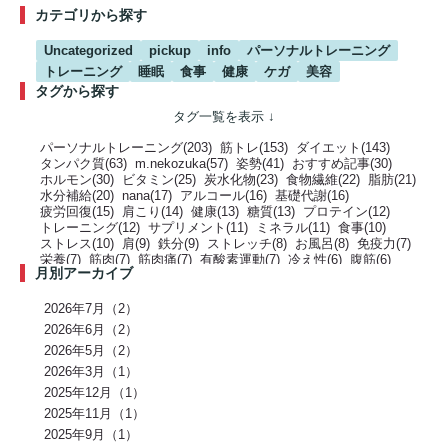
カテゴリから探す
Uncategorized
pickup
info
パーソナルトレーニング
トレーニング
睡眠
食事
健康
ケガ
美容
タグから探す
パーソナルトレーニング(203)
筋トレ(153)
ダイエット(143)
タンパク質(63)
m.nekozuka(57)
姿勢(41)
おすすめ記事(30)
ホルモン(30)
ビタミン(25)
炭水化物(23)
食物繊維(22)
脂肪(21)
水分補給(20)
nana(17)
アルコール(16)
基礎代謝(16)
疲労回復(15)
肩こり(14)
健康(13)
糖質(13)
プロテイン(12)
トレーニング(12)
サプリメント(11)
ミネラル(11)
食事(10)
ストレス(10)
肩(9)
鉄分(9)
ストレッチ(8)
お風呂(8)
免疫力(7)
栄養(7)
筋肉(7)
筋肉痛(7)
有酸素運動(7)
冷え性(6)
腹筋(6)
月別アーカイブ
骨(6)
脂質(6)
カフェイン(5)
活動代謝(5)
筋肥大(5)
股関節(5)
姿勢改善(5)
パーソナルジム(5)
アミノ酸(5)
筋力トレーニング(5)
骨盤(5)
臀部(5)
水分(4)
テストステロン(4)
むくみ(4)
休息(4)
2026年7月（2）
腹圧(4)
肩甲骨(4)
反り腰(4)
自律神経(4)
チートデイ(4)
2026年6月（2）
インナーマッスル(4)
人工甘味料(4)
腰痛(3)
運動(3)
2026年5月（2）
プロポーション(3)
ブドウ糖(3)
ホメオスタシス（恒常性）(3)
エネルギー(3)
2026年3月（1）
足裏(3)
乳酸(3)
体脂肪(3)
カルシウム(3)
腕(3)
アンチエイジング(3)
熱中症(3)
GI値(3)
カロリー(3)
クエン酸(3)
2025年12月（1）
レム睡眠(3)
リラックス(3)
塩分(3)
ノンレム睡眠(3)
ケガ予防(3)
2025年11月（1）
脂肪燃焼(2)
水(2)
エモーショナルイーティング(2)
有酸素(2)
2025年9月（1）
お正月(2)
イミダペプチド(2)
ランニング(2)
ふくらはぎ(2)