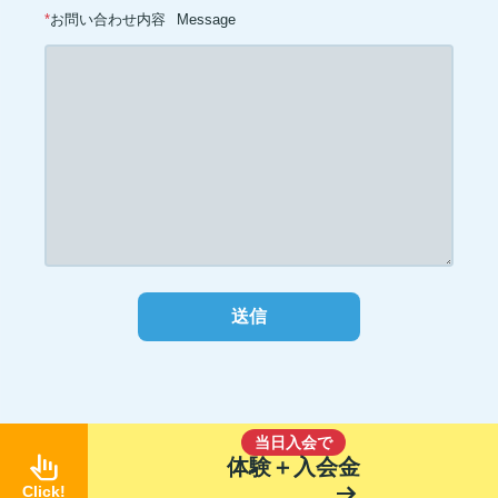
*
お問い合わせ内容
Message
当日入会で
pan_tool_alt
体験＋入会金
arrow_right_alt
Click!