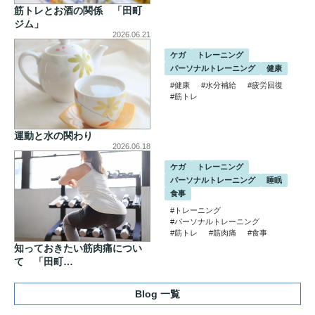
筋トレとお酒の関係 「田町
ジム」
2026.06.21
ケガ
トレーニング
パーソナルトレーニング
健康
#健康
#水分補給
#疲労回復
#筋トレ
運動と水の関わり
2026.06.18
ケガ
トレーニング
パーソナルトレーニング
睡眠
食事
#トレーニング
#パーソナルトレーニング
#筋トレ
#筋肉痛
#食事
知っておきたい筋肉痛につい
て 「田町…
Blog 一覧