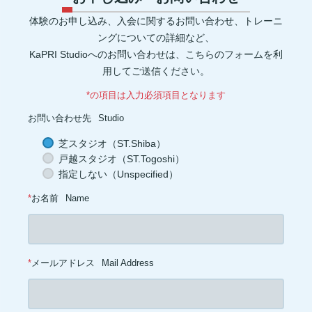
マイオネクチン(1)
新陳代謝(1)
リン(1)
加工肉(1)
ヨウ素(1)
レプチン(1)
アドレナリン(1)
マグネシウム(1)
肌(1)
貧血(1)
体験のお申し込み、入会に関するお問い合わせ、トレーニ
眼(1)
プロスタグランジン(1)
生理痛(1)
セロトニン(1)
健康管理(1)
添加物(1)
脚(1)
消化器官(1)
音楽(1)
プリン体(1)
ングについての詳細など、
アイソレート(1)
ブレイグゾースト法(1)
老化防止(1)
KaPRI Studioへのお問い合わせは、こちらのフォームを利
ローテーターカフ(1)
インターバル(1)
睡眠障害(1)
カプサイシン(1)
スタミナ(1)
腰(1)
ウェイト(1)
背中(1)
膝(1)
用してご送信ください。
ジョギング(1)
アイスクリーム(1)
ココナッツオイル(1)
オートファジー(1)
グルタミン(1)
除脂肪体重(1)
善玉菌(1)
*の項目は入力必須項目となります
背筋(1)
軟水(1)
硬水(1)
セルライト(1)
食品添加物(1)
トレーニング初心者(1)
お菓子(1)
朝ごはん(1)
食事制限(1)
お問い合わせ先
Studio
成長ホルモン(1)
熱中症対策(1)
汗(1)
増量(1)
肩トレ(1)
半身浴(1)
とうもろこし(1)
AMPK(1)
筋疲労(1)
二度寝(1)
芝スタジオ（ST.Shiba）
電解質(1)
低糖質(1)
坐骨神経痛(1)
足首(1)
インスリン(1)
戸越スタジオ（ST.Togoshi）
交代浴(1)
おやつ(1)
オーバーワーク(1)
カーボディプリート(1)
レトルト食品(1)
ドロップセット(1)
パフォーマンス(1)
喫煙(1)
指定しない（Unspecified）
メラトニン(1)
バランス(1)
スクワット(1)
フコキサンチン(1)
フコイダン(1)
血糖値(1)
心拍(1)
血圧(1)
夜食(1)
*
お名前
Name
*
メールアドレス
Mail Address