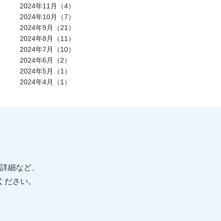
発酵食品(2)
回復(2)
朝食(2)
睡眠(2)
2024年11月（4）
脱水症状(2)
野菜(2)
タイミング(2)
2024年10月（7）
お酒(2)
風邪(2)
BIG3(2)
ウォーキング(2)
腸内環境(2)
2024年9月（21）
BCAA(2)
アウターマッスル(2)
運動神経(2)
胸椎(2)
オートミール(2)
2024年8月（11）
アクティブレスト(2)
消費カロリー(2)
2024年7月（10）
夏バテ(2)
モチベーション(2)
生理(2)
炭酸水(2)
夏(2)
ぎっくり腰(2)
2024年6月（2）
マイオカイン(2)
体幹(2)
チョコレート(2)
2024年5月（1）
エナジードリンク(2)
健康寿命(2)
2024年4月（1）
パンプアップ(2)
交感神経(2)
便秘(2)
乳酸菌(2)
副交感神経(2)
肘(2)
運動不足(1)
暑さ(1)
カロリー制限(1)
クレアチン(1)
血行(1)
ローファットダイエット(1)
糖質ダイエット(1)
食後(1)
眠い(1)
ベンチプレス(1)
食事後(1)
ＲＭ換算(1)
緑黄色野菜(1)
食事のタイミング(1)
コンビニ(1)
身体(1)
脂質制限(1)
丈夫(1)
DHA、EPA(1)
骨粗しょう症(1)
ビタミンD(1)
POF法(1)
怪我(1)
重心(1)
詳細など、
サウナ(1)
間食(1)
筋膜(1)
コーヒー(1)
肥満(1)
免疫力向上(1)
食欲の秋(1)
信ください。
さつまいもダイエット(1)
猫背(1)
エナドリ(1)
浮腫(1)
意識(1)
痩せる(1)
蕎麦(1)
そば(1)
引き締め(1)
可動域(1)
塩(1)
ナトリウム(1)
胸椎の柔軟性(1)
重量(1)
三田パーソナルジム(1)
ジム(1)