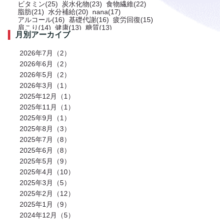
ビタミン(25)
炭水化物(23)
食物繊維(22)
脂肪(21)
水分補給(20)
nana(17)
アルコール(16)
基礎代謝(16)
疲労回復(15)
肩こり(14)
健康(13)
糖質(13)
月別アーカイブ
プロテイン(12)
トレーニング(12)
サプリメント(11)
ミネラル(11)
食事(10)
ストレス(10)
肩(9)
鉄分(9)
ストレッチ(8)
2026年7月（2）
お風呂(8)
免疫力(7)
栄養(7)
筋肉(7)
2026年6月（2）
筋肉痛(7)
有酸素運動(7)
冷え性(6)
腹筋(6)
2026年5月（2）
骨(6)
脂質(6)
カフェイン(5)
活動代謝(5)
筋肥大(5)
股関節(5)
2026年3月（1）
姿勢改善(5)
パーソナルジム(5)
2025年12月（1）
アミノ酸(5)
筋力トレーニング(5)
骨盤(5)
臀部(5)
水分(4)
テストステロン(4)
2025年11月（1）
むくみ(4)
休息(4)
腹圧(4)
肩甲骨(4)
2025年9月（1）
反り腰(4)
自律神経(4)
チートデイ(4)
2025年8月（3）
インナーマッスル(4)
人工甘味料(4)
腰痛(3)
運動(3)
プロポーション(3)
2025年7月（8）
ブドウ糖(3)
ホメオスタシス（恒常性）(3)
2025年6月（8）
エネルギー(3)
足裏(3)
乳酸(3)
体脂肪(3)
カルシウム(3)
2025年5月（9）
腕(3)
アンチエイジング(3)
熱中症(3)
GI値(3)
カロリー(3)
2025年4月（10）
クエン酸(3)
レム睡眠(3)
リラックス(3)
2025年3月（5）
塩分(3)
ノンレム睡眠(3)
ケガ予防(3)
脂肪燃焼(2)
水(2)
2025年2月（12）
エモーショナルイーティング(2)
有酸素(2)
2025年1月（9）
お正月(2)
イミダペプチド(2)
2024年12月（5）
ランニング(2)
ふくらはぎ(2)
減量(2)